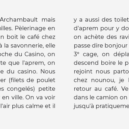
l'Archambault mais
ide d'y aller en fin
illes. Pèlerinage en
it une autre cache,
on boit le café chez
manger ce soir, on
 la savonnerie, elle
n rentrant on fait la
oche du Casino, on
ion, déjà 6 h, on
rte que l'aprem, on
abien, Aurélia nous
he du casino. Nous
er les photocopies
er (filets de poulet
re le camion puis
s congelés) petite
ous prenons congé,
en ville. On va voir
 ravioles puis dodo
l'air plus calme et il
jusqu'à pratiquem