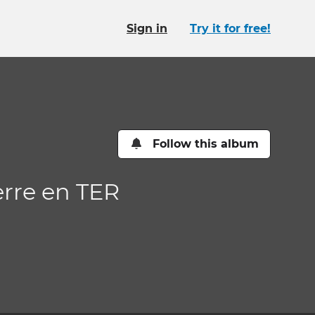
Sign in
Try it for free!
Follow this album
erre en TER