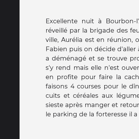
Excellente nuit à Bourbon-
y a aussi des toilettes, on déc
réveillé par la brigade des feu
d'aprem pour y dormir. On fa
ville, Aurélia est en réunion, 
on achète des raviolis pour 
Fabien puis on décide d'aller à
passe dire bonjour à Aurélia, e
a déménagé et se trouve pr
3° cage, on déplace le cam
s'y rend mais elle n'est ouve
descend boire le péro chez F
en profite pour faire la cac
rejoint nous partons cherch
faisons 4 courses pour le dîn
chez nounou, je leur mont
cuits et céréales aux légume
retour au café. Vers 20h n
sieste après manger et retour 
dans le camion on savoure les
le parking de la forteresse il a 