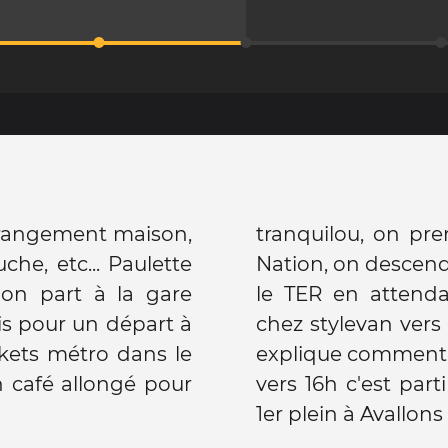
 rangement maison,
tranquilou, on pre
che, etc... Paulette
Nation, on descend
 on part à la gare
le TER en attenda
is pour un départ à
chez stylevan ver
ckets métro dans le
explique comment 
 café allongé pour
vers 16h c'est part
1er plein à Avallons