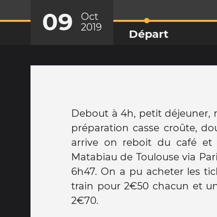
09
Oct
2019
Départ
Debout à 4h, petit déjeuner,
préparation casse croûte, dou
arrive on reboit du café et
Matabiau de Toulouse via Par
6h47. On a pu acheter les ti
train pour 2€50 chacun et un
2€70.