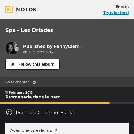
Sign in
NOTOS
Try it for free!
Spa - Les Driades
Published by
FannyClem_
on July 29th 2015
Follow this album
Go to chapter
11 February 2015
Promenade dans le parc
Pont-du-Château, France
Avec une vue de fou !!!