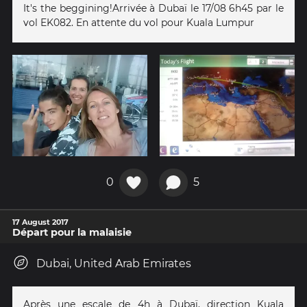
It's the beggining!Arrivée à Dubaï le 17/08 6h45 par le
vol EK082. En attente du vol pour Kuala Lumpur
0
5
17 August 2017
Départ pour la malaisie
Dubai, United Arab Emirates
Après une escale de 4h à Dubaï, direction Kuala