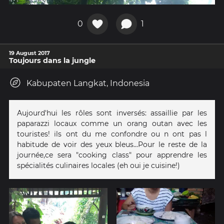
0
1
19 August 2017
Toujours dans la jungle
Kabupaten Langkat, Indonesia
Aujourd'hui les rôles sont inversés: assaillie par les
paparazzi locaux comme un orang outan avec les
touristes! ils ont du me confondre ou n ont pas l
habitude de voir des yeux bleus...Pour le reste de la
journée,ce sera "cooking class" pour apprendre les
spécialités culinaires locales (eh oui je cuisine!)