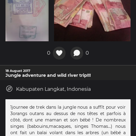
0
0
18 August 2017
Jungle adventure and wild river trip!!!
Kabupaten Langkat, Indonesia
1journee de trek dans la jungle nous a suffît pour voir
3orangs outans au dessus de nos têtes et parfois à
côté, dont une maman et son bébé ! De nombreux
singes (babouins,macaques, singes Thomas...) nous
ont fait un balai volant dans les arbres (un bébé a