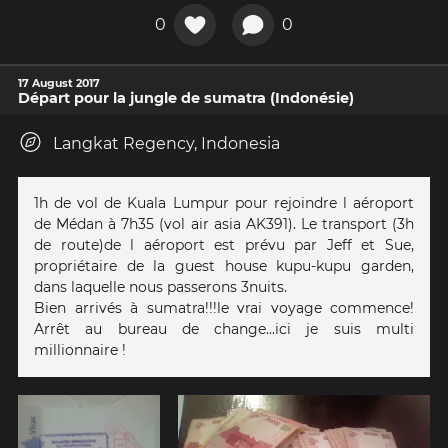
0
0
17 August 2017
Départ pour la jungle de sumatra (Indonésie)
Langkat Regency, Indonesia
1h de vol de Kuala Lumpur pour rejoindre l aéroport
de Médan à 7h35 (vol air asia AK391). Le transport (3h
de route)de l aéroport est prévu par Jeff et Sue,
propriétaire de la guest house kupu-kupu garden,
dans laquelle nous passerons 3nuits.
Bien arrivés à sumatra!!!le vrai voyage commence!
Arrêt au bureau de change...ici je suis multi
millionnaire !