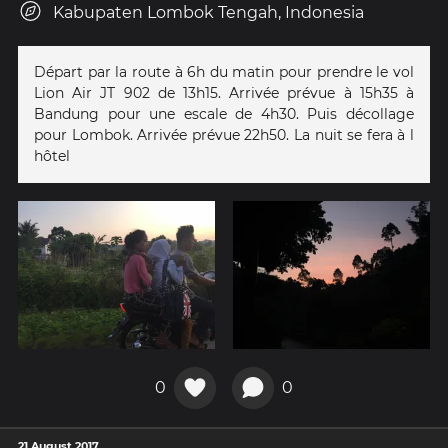
Kabupaten Lombok Tengah, Indonesia
Départ par la route à 6h du matin pour prendre le vol
Lion Air JT 902 de 13h15. Arrivée prévue à 15h35 à
Bandung pour une escale de 4h30. Puis décollage
pour Lombok. Arrivée prévue 22h50. La nuit se fera à l
hôtel
0
0
21 August 2017