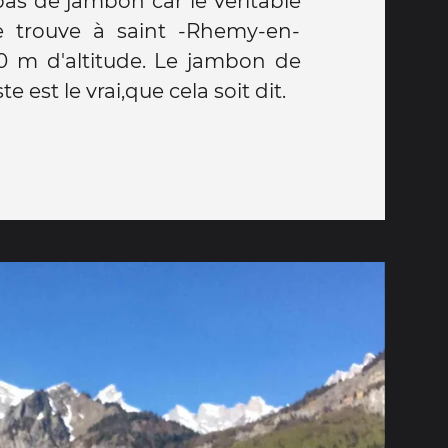
pas de jambon car le véritable
 trouve à saint -Rhemy-en-
00 m d'altitude. Le jambon de
e est le vrai,que cela soit dit.