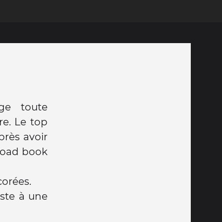
ge toute
e. Le top
rès avoir
Road book
orées.
oste à une