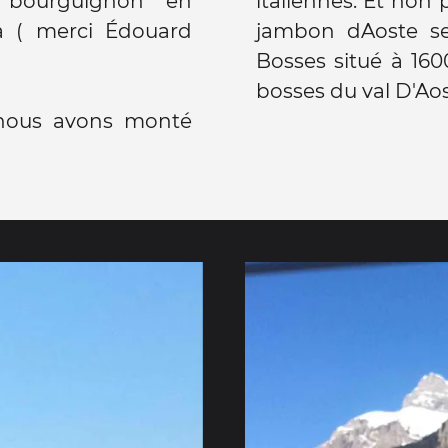
 bourguignon en
italiennes. Et non 
ça ( merci Édouard
jambon dAoste se
Bosses situé à 16
bosses du val D'Aost