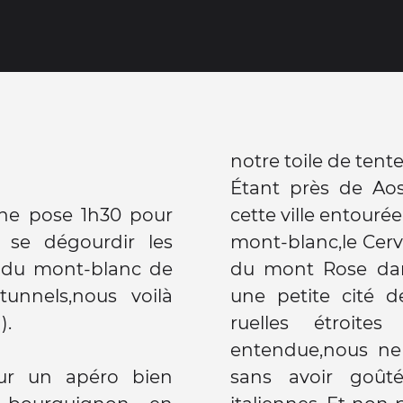
notre toile de tente
Étant près de Aos
une pose 1h30 pour
cette ville entour
 se dégourdir les
mont-blanc,le Cervi
l du mont-blanc de
du mont Rose dans
tunnels,nous voilà
une petite cité d
).
ruelles étroite
entendue,nous ne 
our un apéro bien
sans avoir goûté