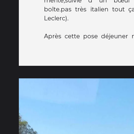
mérité,suivie d un bœuf
boîte.pas très italien tout 
Leclerc).
Après cette pose déjeuner nous avons monté