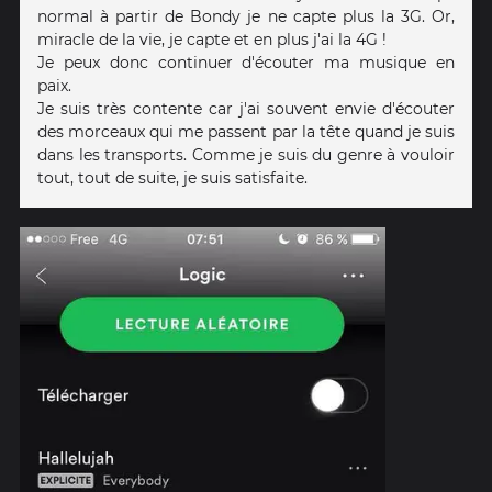
normal à partir de Bondy je ne capte plus la 3G. Or,
miracle de la vie, je capte et en plus j'ai la 4G !
Je peux donc continuer d'écouter ma musique en
paix.
Je suis très contente car j'ai souvent envie d'écouter
des morceaux qui me passent par la tête quand je suis
dans les transports. Comme je suis du genre à vouloir
tout, tout de suite, je suis satisfaite.