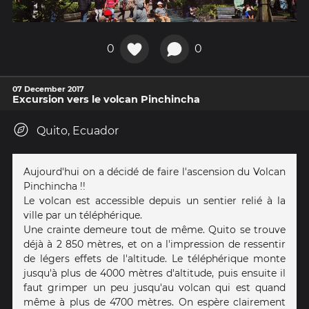
0
0
07 December 2017
Excursion vers le volcan Pinchincha
Quito, Ecuador
Aujourd'hui on a décidé de faire l'ascension du Volcan
Pinchincha !!
Le volcan est accessible depuis un sentier relié à la
ville par un téléphérique.
Une crainte demeure tout de même. Quito se trouve
déjà à 2 850 mètres, et on a l'impression de ressentir
de légers effets de l'altitude. Le téléphérique monte
jusqu'à plus de 4000 mètres d'altitude, puis ensuite il
faut grimper un peu jusqu'au volcan qui est quand
même à plus de 4700 mètres. On espère clairement