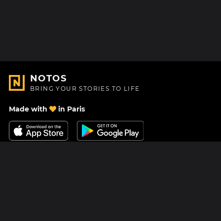
NOTOS
BRING YOUR STORIES TO LIFE
Made with
in Paris
Contact Us
Help center
About Us
Blog
Roadmap
Pricing
Mastodon
Notos Gift Card
Facebook