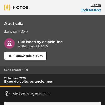
Sign in
NOTOS
Try it for free!
Australia
Janvier 2020
Published by
delphin_ine
on February 9th 2020
Follow this album
Go to chapter
25 January 2020
Expo de voitures anciennes
Melbourne, Australia