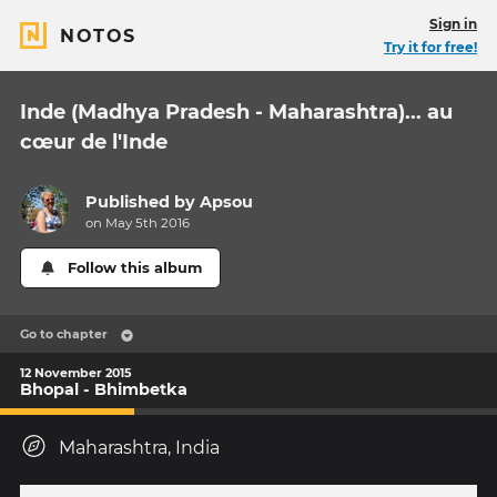
Sign in
NOTOS
Try it for free!
Inde (Madhya Pradesh - Maharashtra)... au
cœur de l'Inde
Published by
Apsou
on May 5th 2016
Follow this album
Go to chapter
12 November 2015
Bhopal - Bhimbetka
Maharashtra, India