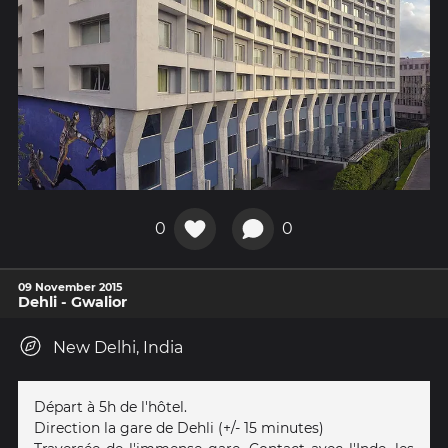
0
0
09 November 2015
Dehli - Gwalior
New Delhi, India
Départ à 5h de l'hôtel.
Direction la gare de Dehli (+/- 15 minutes)