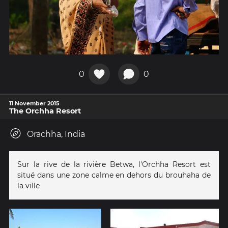
0
0
11 November 2015
The Orchha Resort
Orachha, India
Sur la rive de la rivière Betwa, l'Orchha Resort est
situé dans une zone calme en dehors du brouhaha de
la ville