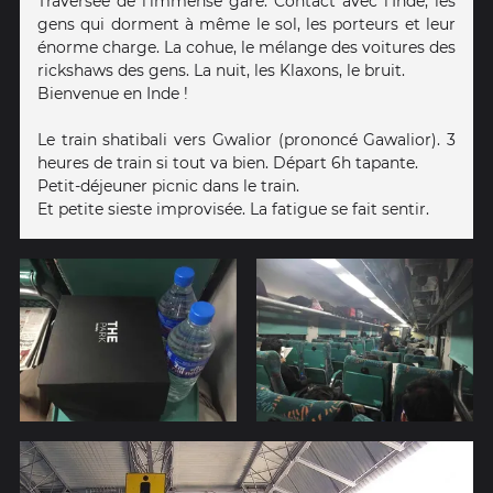
Traversée de l'immense gare. Contact avec l'Inde, les
gens qui dorment à même le sol, les porteurs et leur
énorme charge. La cohue, le mélange des voitures des
rickshaws des gens. La nuit, les Klaxons, le bruit.
Bienvenue en Inde !
Le train shatibali vers Gwalior (prononcé Gawalior). 3
heures de train si tout va bien. Départ 6h tapante.
Petit-déjeuner picnic dans le train.
Et petite sieste improvisée. La fatigue se fait sentir.