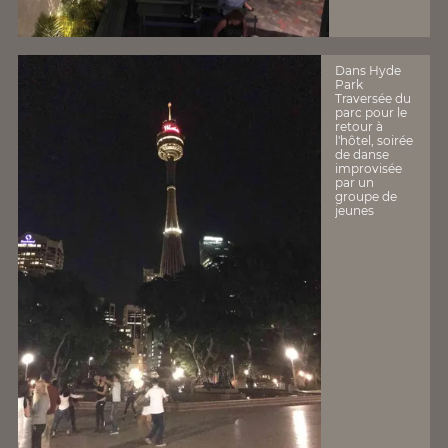
Dans Hyde
Park
Traversée du
parc pour le
retour à
l'hôtel, soirée
de danse
improvisée
par un
groupe de
jeunes