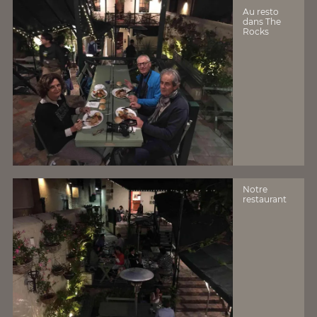
Au resto
dans The
Rocks
Notre
restaurant