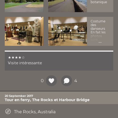
botanique
Costume
des
danseurs
En fait les
photos
sont
...
interdites
dans la
visite, c'est
la seule
★★★★☆
pièce ou
c'est
Visite intéressante
autorisé !
0
4
20 September 2017
Tour en ferry, The Rocks et Harbour Bridge
The Rocks, Australia