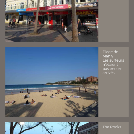
Plage de
Manly
Les surfeurs
n'étaient
pas encore
arrivés
The Rocks