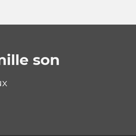
ille son
ux