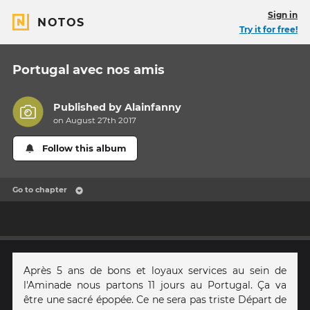
Sign in
NOTOS
Try it for free!
Portugal avec nos amis
Published by
Alainfanny
on August 27th 2017
Follow this album
Go to chapter
Après 5 ans de bons et loyaux services au sein de
l'Aminade nous partons 11 jours au Portugal. Ça va
être une sacré épopée. Ce ne sera pas triste Départ de