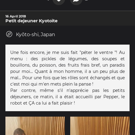
16 April 2018
Petit dejeuner Kyotoïte
Kyōto-shi, Japan
Une fois encore, je me suis fait "péter le ventre "! Au
menu : des pickles de légumes, des soupes et
bouillons, du poisson, des fruits frais bref, un paradis
pour moi... Quant à mon homme, il a un peu plus de
mal... Pour une fois que les rôles sont échangés et que
c'est moi qui m'en mets plein la panse !
Par contre, même s'il n'apprécie pas les petits
déjeuners, ce matin, il a était accueilli par Pepper, le
robot et ÇA ca lui a fait plaisir !