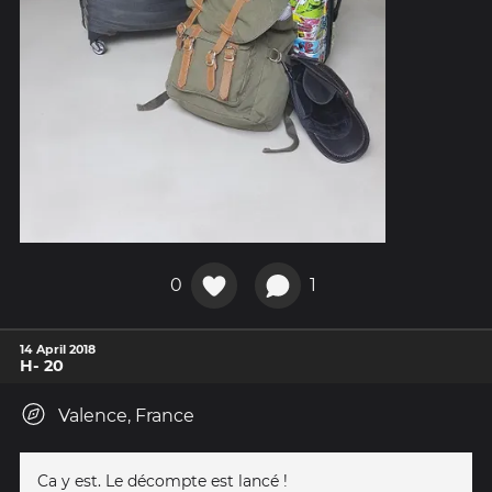
0
1
14 April 2018
H- 20
Valence, France
Ca y est. Le décompte est lancé !