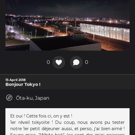
0
0
15 April 2018
Bonjour Tokyo !
Ōta-ku, Japan
Et oui ! Cette fois ci, on y est !
1er réveil tokyoïte ! Du coup, nous avons pu tester
notre 1er petit déjeuner aussi, et perso, j'ai bien aimé !
Soupe miso, "White bait" (ce sont des mini poissons