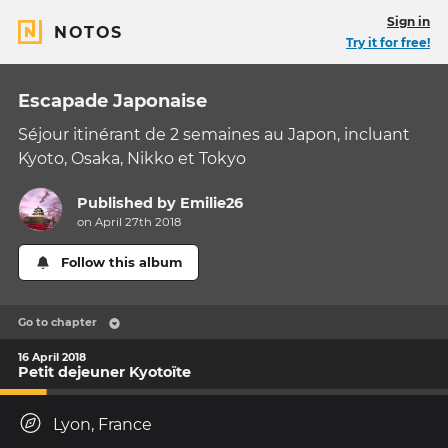
Sign in
NOTOS
Try it for free!
Escapade Japonaise
Séjour itinérant de 2 semaines au Japon, incluant
Kyoto, Osaka, Nikko et Tokyo
Published by
Emilie26
on April 27th 2018
Follow this album
Go to chapter
16 April 2018
Petit dejeuner Kyotoïte
Lyon, France