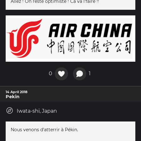
Allez ! On reste optimiste ! Ca va l'faire !!
0
1
14 April 2018
Pekin
Iwata-shi, Japan
Nous venons d'atterrir à Pékin.