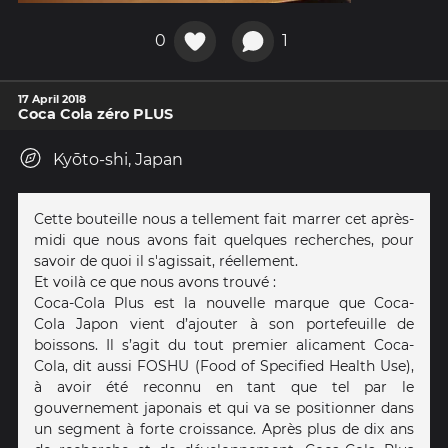
0
1
17 April 2018
Coca Cola zéro PLUS
Kyōto-shi, Japan
Cette bouteille nous a tellement fait marrer cet après-
midi que nous avons fait quelques recherches, pour
savoir de quoi il s'agissait, réellement.
Et voilà ce que nous avons trouvé :
Coca-Cola Plus est la nouvelle marque que Coca-
Cola Japon vient d’ajouter à son portefeuille de
boissons. Il s’agit du tout premier alicament Coca-
Cola, dit aussi FOSHU (Food of Specified Health Use),
à avoir été reconnu en tant que tel par le
gouvernement japonais et qui va se positionner dans
un segment à forte croissance. Après plus de dix ans