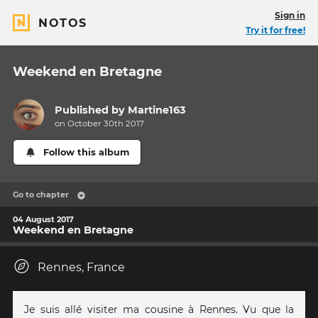
Sign in
NOTOS
Try it for free!
Weekend en Bretagne
Published by
Martine163
on October 30th 2017
Follow this album
Go to chapter
04 August 2017
Weekend en Bretagne
Rennes, France
Je suis allé visiter ma cousine à Rennes. Vu que la