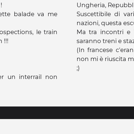
!
Ungheria, Repubbli
cette balade va me
Suscettibile di var
nazioni, questa esc
ospections, le train
Ma tra incontri e i
!!!
saranno treni e staz
(In francese c'era
non mi è riuscita mo
;)
r un interrail non