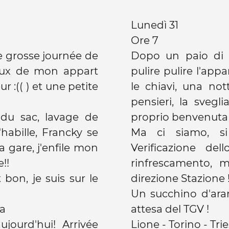
Lunedì 31
Ore 7
ne grosse journée de
Dopo un paio di g
ieux de mon appart
pulire pulire l'app
 :(( ) et une petite
le chiavi, una no
pensieri, la svegl
n du sac, lavage de
proprio benvenuta 
'habille, Francky se
Ma ci siamo, s
 gare, j'enfile mon
Verificazione del
e!!
rinfrescamento, m
 bon, je suis sur le
direzione Stazione 
Un succhino d'aran
na
attesa del TGV !
ujourd'hui! Arrivée
Lione - Torino - Tri