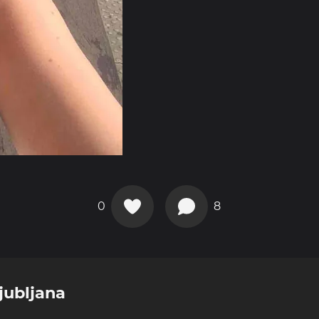
0
8
Ljubljana