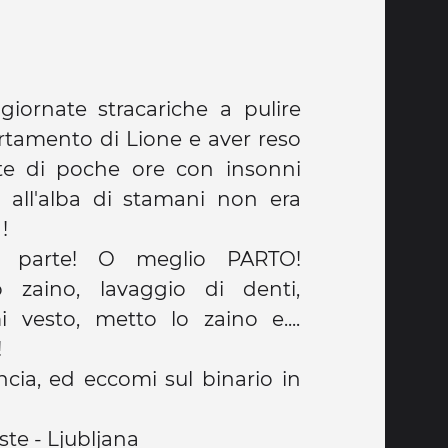
iornate stracariche a pulire
artamento di Lione e aver reso
tte di poche ore con insonni
ia all'alba di stamani non era
!
i parte! O meglio PARTO!
lo zaino, lavaggio di denti,
i vesto, metto lo zaino e....
!
cia, ed eccomi sul binario in
este - Ljubljana