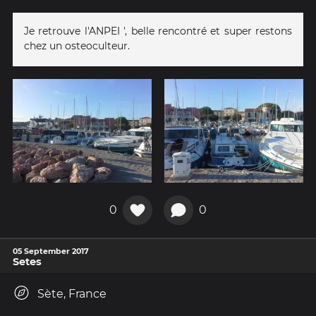
Je retrouve l'ANPEI ', belle rencontré et super restons
chez un osteoculteur.
0
0
05 September 2017
Setes
Sète, France