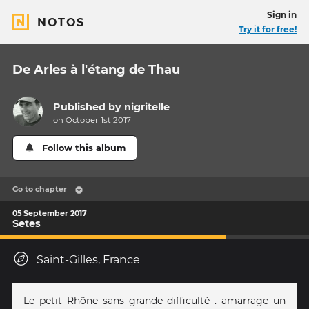
Sign in
NOTOS
Try it for free!
De Arles à l'étang de Thau
Published by
nigritelle
on October 1st 2017
Follow this album
Go to chapter
05 September 2017
Setes
Saint-Gilles, France
Le petit Rhône sans grande difficulté . amarrage un