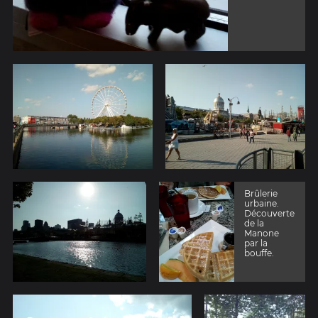
Brûlerie
urbaine.
Découverte
de la
Manone
par la
bouffe.