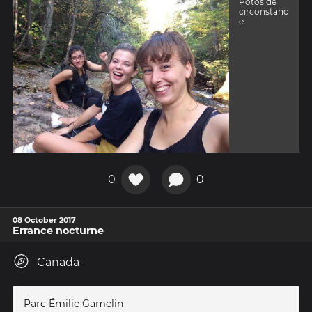
Potos de
circonstanc
e.
0
0
08 October 2017
Errance nocturne
Canada
Parc Émilie Gamelin