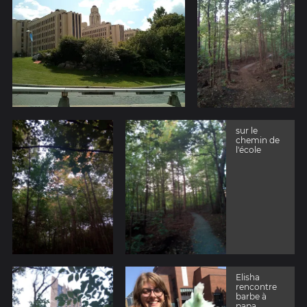
sur le
chemin de
l'école
Elisha
rencontre
barbe à
papa