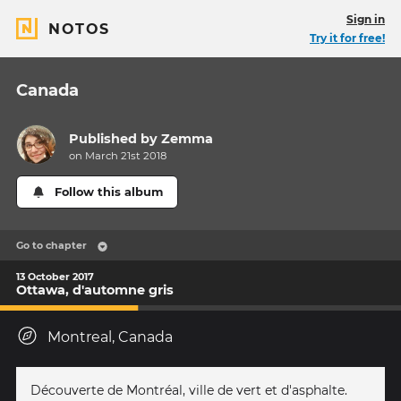
Sign in
NOTOS
Try it for free!
Canada
Published by
Zemma
on March 21st 2018
Follow this album
Go to chapter
13 October 2017
Ottawa, d'automne gris
Montreal, Canada
Découverte de Montréal, ville de vert et d'asphalte.