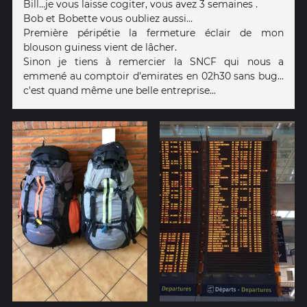
Bill...je vous laisse cogiter, vous avez 3 semaines .
Bob et Bobette vous oubliez aussi...
Première péripétie la fermeture éclair de mon
blouson guiness vient de lâcher.
Sinon je tiens à remercier la SNCF qui nous a
emmené au comptoir d'emirates en 02h30 sans bug...
c'est quand même une belle entreprise...