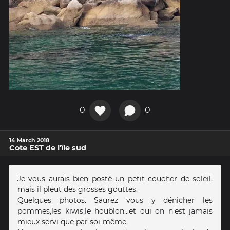
0
0
14 March 2018
Cote EST de l'île sud
Je vous aurais bien posté un petit coucher de soleil,
mais il pleut des grosses gouttes.
Quelques photos. Saurez vous y dénicher les
pommes,les kiwis,le houblon...et oui on n'est jamais
mieux servi que par soi-même.