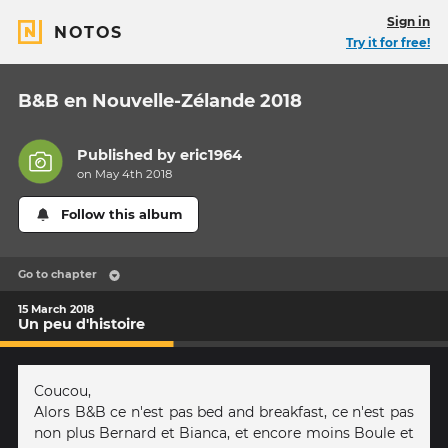
Sign in
NOTOS
Try it for free!
B&B en Nouvelle-Zélande 2018
Published by
eric1964
on May 4th 2018
Follow this album
Go to chapter
15 March 2018
Un peu d'histoire
Coucou,
Alors B&B ce n'est pas bed and breakfast, ce n'est pas
non plus Bernard et Bianca, et encore moins Boule et