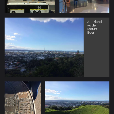
Auckland
vu de
Mount
Eden