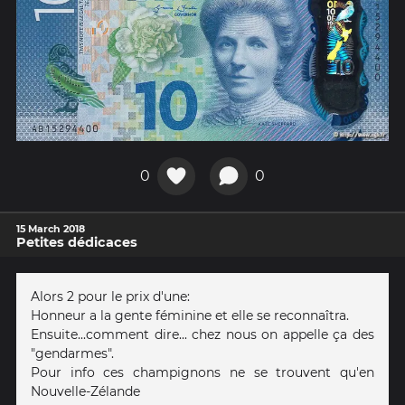
0
0
15 March 2018
Petites dédicaces
Alors 2 pour le prix d'une:
Honneur a la gente féminine et elle se reconnaîtra.
Ensuite...comment dire... chez nous on appelle ça des
"gendarmes".
Pour info ces champignons ne se trouvent qu'en
Nouvelle-Zélande