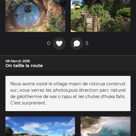
0
5
08 March 2018
On taille la route
Nous avons visité le village maori de rotorua construit
sur...vous verrez les photos,puis direction parc naturel
de géothermie de wai o tapu et les chutes d'huka falls.
C'est surprenant.