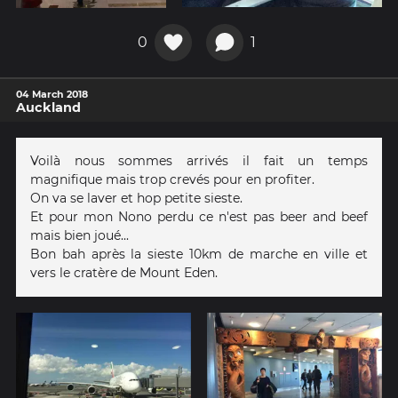
0
1
04 March 2018
Auckland
Voilà nous sommes arrivés il fait un temps
magnifique mais trop crevés pour en profiter.
On va se laver et hop petite sieste.
Et pour mon Nono perdu ce n'est pas beer and beef
mais bien joué...
Bon bah après la sieste 10km de marche en ville et
vers le cratère de Mount Eden.