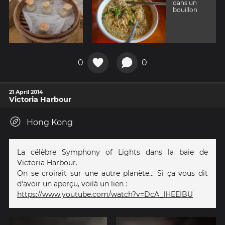
dans un
bouillon
0
0
21 April 2014
Victoria Harbour
Hong Kong
La célèbre Symphony of Lights dans la baie de
Victoria Harbour.
On se croirait sur une autre planète... Si ça vous dit
d'avoir un aperçu, voilà un lien :
https://www.youtube.com/watch?v=DcA_IHEEIBU