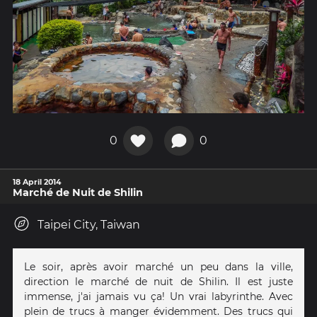
0
0
18 April 2014
Marché de Nuit de Shilin
Taipei City, Taiwan
Le soir, après avoir marché un peu dans la ville,
direction le marché de nuit de Shilin. Il est juste
immense, j'ai jamais vu ça! Un vrai labyrinthe. Avec
plein de trucs à manger évidemment. Des trucs qui