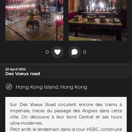
0
0
22 April 2014
Des Voeux road
Hong Kong Island, Hong Kong
Sur Des Voeux Road circulent encore des trams à
impériale, traces du passage des Anglais dans cette
ville. On découvre à leur bord Central et ses tours
ultra-modernes.
Petit arrêt le lendemain dans la tour HSBC, construite