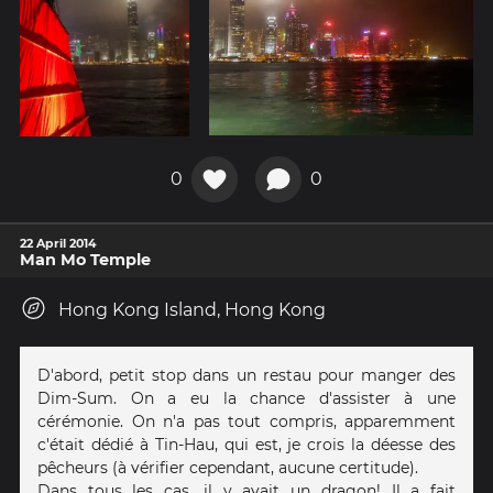
0
0
22 April 2014
Man Mo Temple
Hong Kong Island, Hong Kong
D'abord, petit stop dans un restau pour manger des
Dim-Sum. On a eu la chance d'assister à une
cérémonie. On n'a pas tout compris, apparemment
c'était dédié à Tin-Hau, qui est, je crois la déesse des
pêcheurs (à vérifier cependant, aucune certitude).
Dans tous les cas, il y avait un dragon! Il a fait