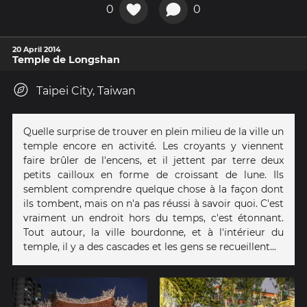
0
0
20 April 2014
Temple de Longshan
Taipei City, Taiwan
Quelle surprise de trouver en plein milieu de la ville un
temple encore en activité. Les croyants y viennent
faire brûler de l'encens, et il jettent par terre deux
petits cailloux en forme de croissant de lune. Ils
semblent comprendre quelque chose à la façon dont
ils tombent, mais on n'a pas réussi à savoir quoi. C'est
vraiment un endroit hors du temps, c'est étonnant.
Tout autour, la ville bourdonne, et à l'intérieur du
temple, il y a des cascades et les gens se recueillent...