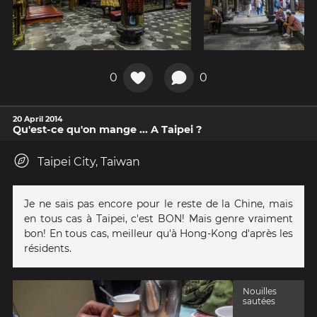
0
0
20 April 2014
Qu'est-ce qu'on mange ... A Taipei ?
Taipei City, Taiwan
Je ne sais pas encore pour le reste de la Chine, mais
en tous cas à Taipei, c'est BON! Mais genre vraiment
bon! En tous cas, meilleur qu'à Hong-Kong d'après les
résidents.
Nouilles
sautées