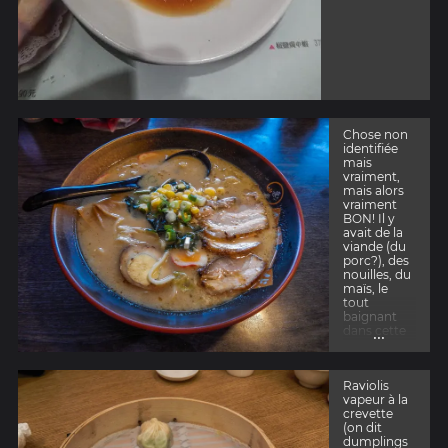
Chose non
identifiée
mais
vraiment,
mais alors
vraiment
BON! Il y
avait de la
viande (du
porc?), des
nouilles, du
maïs, le
tout
baignant
...
dans cette
super
bonne
sauce
Raviolis
vapeur à la
crevette
(on dit
dumplings