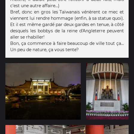
c'est une autre affaire...)
Bref, donc en gros les Taïwanais vénèrent ce mec et
viennent lui rendre hommage (enfin, à sa statue quoi).
Et il est même gardé par deux gardes en tenue, à côté
desquels les bobbys de la reine d'Angleterre peuvent
aller se rhabiller!
Bon, ça commence à faire beaucoup de ville tout ça...
Un peu de nature, ça vous tente?