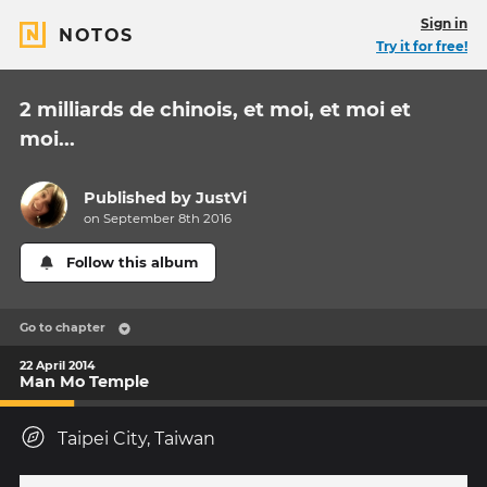
Sign in
NOTOS
Try it for free!
2 milliards de chinois, et moi, et moi et
moi...
Published by
JustVi
on September 8th 2016
Follow this album
Go to chapter
22 April 2014
Man Mo Temple
Taipei City, Taiwan