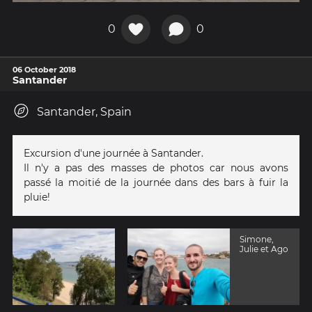
0
0
06 October 2018
Santander
Santander, Spain
Excursion d'une journée à Santander.
Il n'y a pas des masses de photos car nous avons
passé la moitié de la journée dans des bars à fuir la
pluie!
Simone,
Julie et Ago