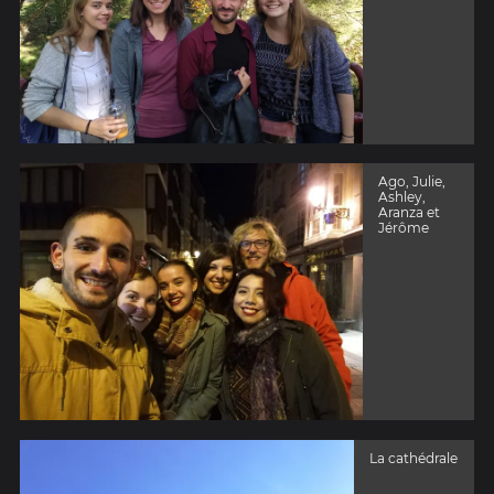
Ago, Julie,
Ashley,
Aranza et
Jérôme
La cathédrale