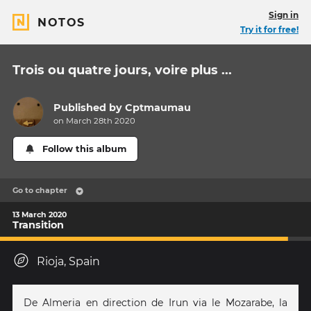
Sign in
NOTOS
Try it for free!
Trois ou quatre jours, voire plus ...
Published by
Cptmaumau
on March 28th 2020
Follow this album
Go to chapter
13 March 2020
Transition
Rioja, Spain
De Almeria en direction de Irun via le Mozarabe, la