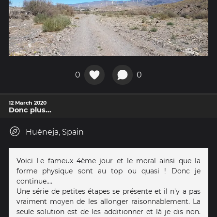
0
0
12 March 2020
Donc plus...
Huéneja, Spain
Voici Le fameux 4ème jour et le moral ainsi que la
forme physique sont au top ou quasi ! Donc je
continue....
Une série de petites étapes se présente et il n'y a pas
vraiment moyen de les allonger raisonnablement. La
seule solution est de les additionner et là je dis non.