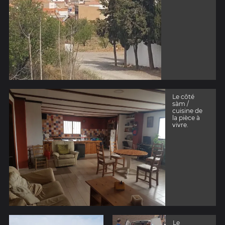
Le côté
sàm /
cuisine de
la pièce à
vivre.
Le