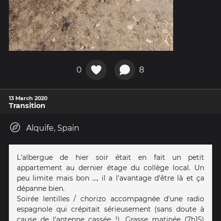
0
8
13 March 2020
Transition
Alquife, Spain
L'albergue de hier soir était en fait un petit
appartement au dernier étage du collège local. Un
peu limite mais bon ..., il a l'avantage d'être là et ça
dépanne bien.
Soirée lentilles / chorizo accompagnée d'une radio
espagnole qui crépitait sérieusement (sans doute à
cause de l'antenne cassée !). Grasse matinée (7h15)