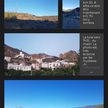
Km 50. À
Alba ce doit
être
maintenant
Km 70.
Sol y
sombra
La lune vers
7h15... du
matin. La
photo est
très
éclaircie
par les
mystères
de
l'informatiq
...
ue
embarquée
!