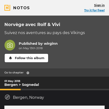
Sign in
NOTOS
Try it for free!
Norvège avec Rolf & Vivi
Suivez nos aventures au pays des Vikings
Published by
wirginn
on May 13th 2018
Follow this album
Go to chapter
01 May 2018
Bergen > Sognedal
Bergen, Norway