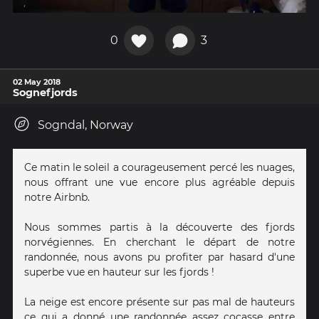
0
3
02 May 2018
Sognefjords
Sogndal, Norway
Ce matin le soleil a courageusement percé les nuages,
nous offrant une vue encore plus agréable depuis
notre Airbnb.
Nous sommes partis à la découverte des fjords
norvégiennes. En cherchant le départ de notre
randonnée, nous avons pu profiter par hasard d'une
superbe vue en hauteur sur les fjords !
La neige est encore présente sur pas mal de hauteurs
ce qui a donné une randonnée assez cocasse entre