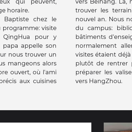
eux qui peuvent,
vers Beihang. Là,
ge horaire.
trouver les terra
c Baptiste chez le
nouvel an. Nous n
 Au programme: visite
du campus: bibli
s QingHua pour y
bâtiments d'ensei
, papa appelle son
normalement alle
our nous trouver un
visites étaient déj
ous mangeons alors
plutôt de rentrer
re ouvert, où l'ami
préparer les vali
récis aux cuisines
vers HangZhou.