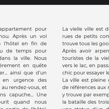
'appartement pour
La vielle ville e
hou. Après un vol
rues de petits co
 l'hôtel en fin de
trouve tous les goo
eu de temps pour
Après avoir arpe
ans la ville. Nous
touristes de la vie
mièrement en quête
vers le lac, en pas
r... ainsi que d'un
chic pour essayer 
r en urgence des
La ville est pleine d'un nombre impressionnant
e au rendez-vous, et
de références aux 
s capuche... Une
y trouve par exemp
ourit quand nous
la bataille des troi