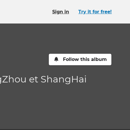
Sign in
Try it for free!
Follow this album
ngZhou et ShangHai