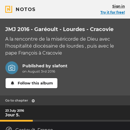
Sign in
NOTOS
Try it for free!
JMJ 2016 - Garéoult - Lourdes - Cracovie
A la rencontre de la miséricorde de Dieu avec
l'hospitalité diocésaine de lourdes , puis avec le
pape François à Cracovie
Published by
slafont
on August 3rd 2016
Follow this album
Go to chapter
23 July 2016
Jour 5.