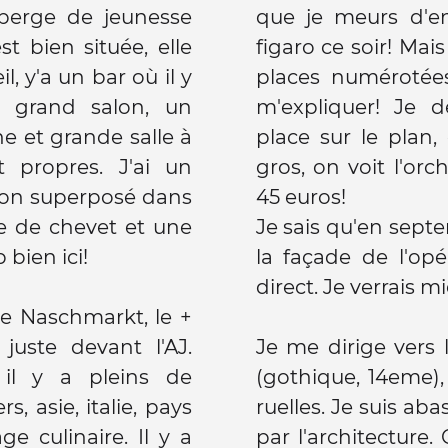
uberge de jeunesse
que je meurs d'en
 bien située, elle
figaro ce soir! Mai
, y'a un bar où il y
places numérotée
n grand salon, un
m'expliquer! Je
e et grande salle à
place sur le plan,
 propres. J'ai un
gros, on voit l'or
t non superposé dans
45 euros!
le de chevet et une
Je sais qu'en septe
 bien ici!
la façade de l'opé
direct. Je verrais m
e Naschmarkt, le +
uste devant l'AJ.
Je me dirige vers 
il y a pleins de
(gothique, 14eme),
, asie, italie, pays
ruelles. Je suis ab
ulinaire. Il y a
par l'architecture.