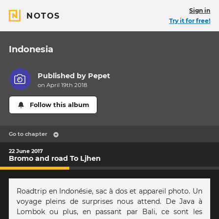
Sign in
NOTOS
Try it for free!
Indonesia
Published by
Pepet
on April 19th 2018
Follow this album
Go to chapter
22 June 2017
Bromo and road To Ljhen
Roadtrip en Indonésie, sac à dos et appareil photo. Un
voyage pleins de surprises nous attend. De Java à
Lombok ou plus, en passant par Bali, ce sont les