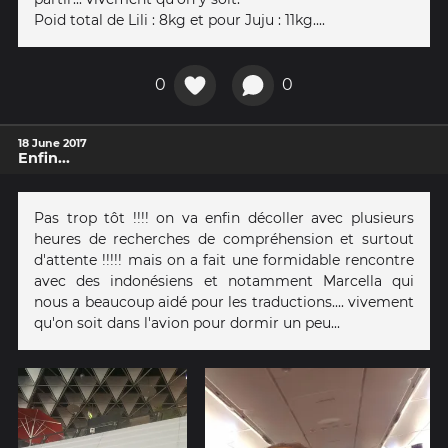
Poid total de Lili : 8kg et pour Juju : 11kg....
0
0
18 June 2017
Enfin...
Pas trop tôt !!!! on va enfin décoller avec plusieurs
heures de recherches de compréhension et surtout
d'attente !!!!! mais on a fait une formidable rencontre
avec des indonésiens et notamment Marcella qui
nous a beaucoup aidé pour les traductions.... vivement
qu'on soit dans l'avion pour dormir un peu...