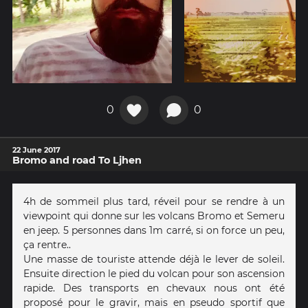
0
0
22 June 2017
Bromo and road To Ljhen
4h de sommeil plus tard, réveil pour se rendre à un
viewpoint qui donne sur les volcans Bromo et Semeru
en jeep. 5 personnes dans 1m carré, si on force un peu,
ça rentre..
Une masse de touriste attende déjà le lever de soleil.
Ensuite direction le pied du volcan pour son ascension
rapide. Des transports en chevaux nous ont été
proposé pour le gravir, mais en pseudo sportif que