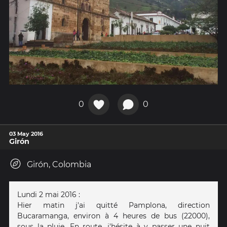
0
0
03 May 2016
Girón
Girón, Colombia
Lundi 2 mai 2016 :
Hier matin j'ai quitté Pamplona, direction
Bucaramanga, environ à 4 heures de bus (22000),
sous la pluie. En route, j'hésite à y passer une nuit