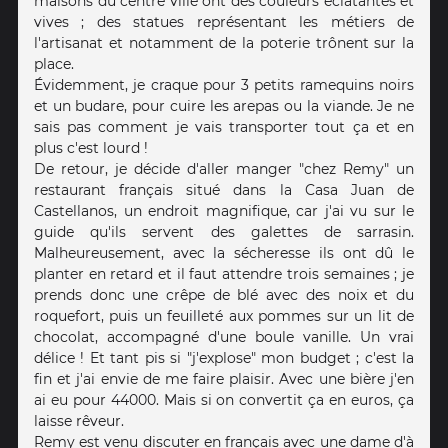
maisons du centre ville ont des couleurs éclatantes et
vives ; des statues représentant les métiers de
l'artisanat et notamment de la poterie trônent sur la
place.
Évidemment, je craque pour 3 petits ramequins noirs
et un budare, pour cuire les arepas ou la viande. Je ne
sais pas comment je vais transporter tout ça et en
plus c'est lourd !
De retour, je décide d'aller manger "chez Remy" un
restaurant français situé dans la Casa Juan de
Castellanos, un endroit magnifique, car j'ai vu sur le
guide qu'ils servent des galettes de sarrasin.
Malheureusement, avec la sécheresse ils ont dû le
planter en retard et il faut attendre trois semaines ; je
prends donc une crêpe de blé avec des noix et du
roquefort, puis un feuilleté aux pommes sur un lit de
chocolat, accompagné d'une boule vanille. Un vrai
délice ! Et tant pis si "j'explose" mon budget ; c'est la
fin et j'ai envie de me faire plaisir. Avec une bière j'en
ai eu pour 44000. Mais si on convertit ça en euros, ça
laisse rêveur.
Remy est venu discuter en français avec une dame d'à