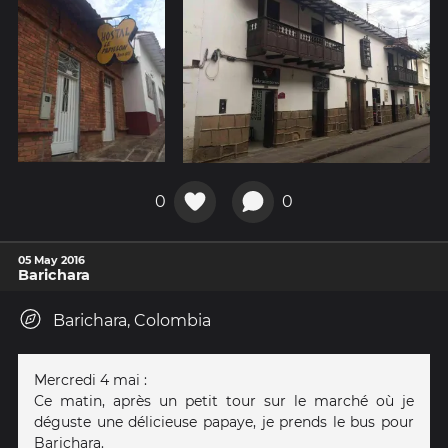
0
0
05 May 2016
Barichara
Barichara, Colombia
Mercredi 4 mai :
Ce matin, après un petit tour sur le marché où je
déguste une délicieuse papaye, je prends le bus pour
Barichara.