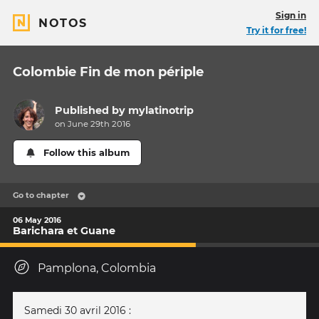
Sign in
NOTOS
Try it for free!
Colombie Fin de mon périple
Published by
mylatinotrip
on June 29th 2016
Follow this album
Go to chapter
06 May 2016
Barichara et Guane
Pamplona, Colombia
Samedi 30 avril 2016 :