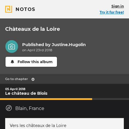
Sign in
NOTOS
Try it for free!
Chàteaux de la Loire
Published by
Justine.Hugolin
on April 23rd 2018
Follow this album
Go to chapter
05 April 2018
Le château de Blois
Blain, France
Vers les châteaux de la Loire