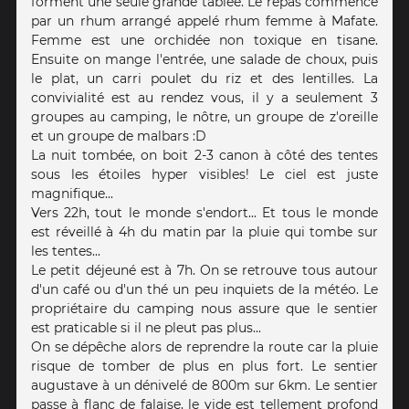
forment une seule grande tablée. Le repas commence
par un rhum arrangé appelé rhum femme à Mafate.
Femme est une orchidée non toxique en tisane.
Ensuite on mange l'entrée, une salade de choux, puis
le plat, un carri poulet du riz et des lentilles. La
convivialité est au rendez vous, il y a seulement 3
groupes au camping, le nôtre, un groupe de z'oreille
et un groupe de malbars :D
La nuit tombée, on boit 2-3 canon à côté des tentes
sous les étoiles hyper visibles! Le ciel est juste
magnifique...
Vers 22h, tout le monde s'endort... Et tous le monde
est réveillé à 4h du matin par la pluie qui tombe sur
les tentes...
Le petit déjeuné est à 7h. On se retrouve tous autour
d'un café ou d'un thé un peu inquiets de la météo. Le
propriétaire du camping nous assure que le sentier
est praticable si il ne pleut pas plus...
On se dépêche alors de reprendre la route car la pluie
risque de tomber de plus en plus fort. Le sentier
augustave à un dénivelé de 800m sur 6km. Le sentier
passe à flanc de falaise, le vide est tellement profond