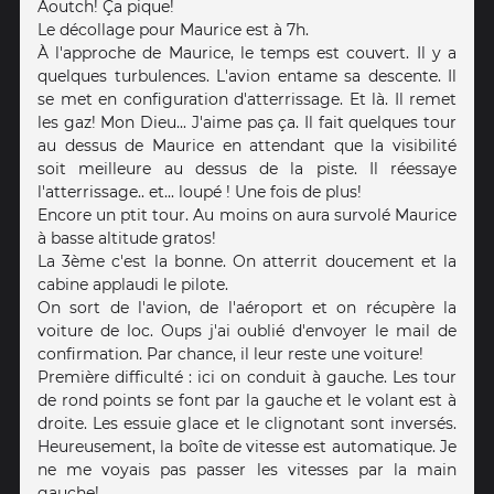
Aoutch! Ça pique!
Le décollage pour Maurice est à 7h.
À l'approche de Maurice, le temps est couvert. Il y a
quelques turbulences. L'avion entame sa descente. Il
se met en configuration d'atterrissage. Et là. Il remet
les gaz! Mon Dieu... J'aime pas ça. Il fait quelques tour
au dessus de Maurice en attendant que la visibilité
soit meilleure au dessus de la piste. Il réessaye
l'atterrissage.. et... loupé ! Une fois de plus!
Encore un ptit tour. Au moins on aura survolé Maurice
à basse altitude gratos!
La 3ème c'est la bonne. On atterrit doucement et la
cabine applaudi le pilote.
On sort de l'avion, de l'aéroport et on récupère la
voiture de loc. Oups j'ai oublié d'envoyer le mail de
confirmation. Par chance, il leur reste une voiture!
Première difficulté : ici on conduit à gauche. Les tour
de rond points se font par la gauche et le volant est à
droite. Les essuie glace et le clignotant sont inversés.
Heureusement, la boîte de vitesse est automatique. Je
ne me voyais pas passer les vitesses par la main
gauche!