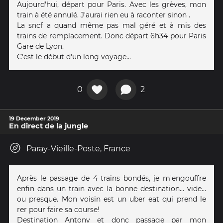
Aujourd'hui, départ pour Paris. Avec les grèves, mon
train à été annulé. J'aurai rien eu à raconter sinon .
La sncf a quand même pas mal géré et à mis des
trains de remplacement. Donc départ 6h34 pour Paris
Gare de Lyon.
C'est le début d'un long voyage...
0
2
19 December 2019
En direct de la jungle
Paray-Vieille-Poste, France
Après le passage de 4 trains bondés, je m'engouffre
enfin dans un train avec la bonne destination... vide...
ou presque. Mon voisin est un uber eat qui prend le
rer pour faire sa course!
Destination Antony et donc passage par mon