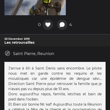
0
4
20 December 2019
Les retrouvailles
Saint Pierre, Reunion
J'arrive à 6h à Saint Denis sans encombre. Le pilote
nous met en garde contre les requins et les
moustiques car une épidémie de dengue sévi...
Direction Saint Pierre pour retrouver la famille que je
n'avais pas vu depuis plus de 10 ans.
Donc aujourd'hui repos, famille, letchies et bain de
pied dans l'océan.
Et Bien sûr bonne fèt kaf! Aujourdhui toute la Réunion
a célèbré la fête de la liberté et la proclamation de