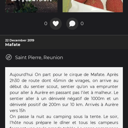
0
0
22 December 2019
Mafate
Saint Pierre, Reunion
Aujourd'hui On part pour le cirque de Mafate. Après
2h30 de route dont 45min de virages, on arrive au
début du sentier scout, sentier qu'on va emprunter
pour aller à Aurère en passant pas l'ilet à malheur. Le
sentier aller à un dénivelé négatif de 1000m et un
dénivelé positif de 200m sur 10 km. Arrivés à Aurère
vers 15h
On passe la nuit au camping sous la tente. Le soir,
l'hôte nous prépare le dîner et tous les campeurs