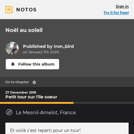
Sign in
NOTOS
Try it for free!
Noël au soleil
Published by
Iron_bird
on January 7th 2020
Follow this album
Go to chapter
27 December 2019
Petit tour sur l'île soeur
Le Mesnil-Amelot, France
Et voilà c'est reparti pour un tour!