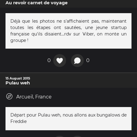
Au revoir carnet de voyage
Déjà que les photos ne s'affichaient pas, maintenant
toutes les étapes ont sautées, une jeune startup
française qu'ils disaient...rdv sur Viber, on monte un
groupe !
0
0
15 August 2015
Pulau weh
Arcueil, France
Départ pour Pulau weh, nous allons aux bungalows de
Freddie