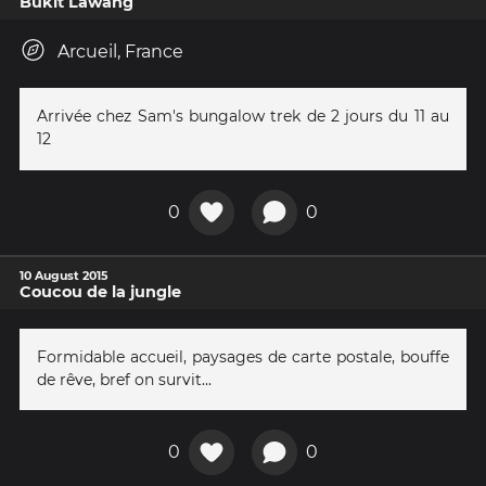
Bukit Lawang
Arcueil, France
Arrivée chez Sam's bungalow trek de 2 jours du 11 au
12
0
0
10 August 2015
Coucou de la jungle
Formidable accueil, paysages de carte postale, bouffe
de rêve, bref on survit...
0
0