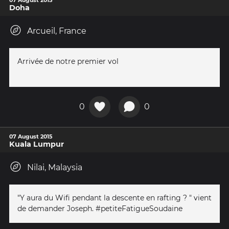
07 August 2015
Doha
Arcueil, France
Arrivée de notre premier vol
0
0
07 August 2015
Kuala Lumpur
Nilai, Malaysia
"Y aura du Wifi pendant la descente en rafting ? " vient
de demander Joseph. #petiteFatigueSoudaine