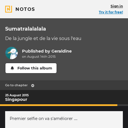
Sign in
NOTOS
Try it for free!
Sumatralalalala
De la jungle et de la vie sous l'eau
Published by
Geraldine
on August 14th 2015
Follow this album
Go to chapter
25 August 2015
Singapour
Premier selfie on va s'améliorer ....