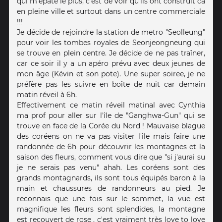
qui m'épate le plus, c'est de voir qu'ils ont construit ca
en pleine ville et surtout dans un centre commerciale
!!!
Je décide de rejoindre la station de metro "Seolleung"
pour voir les tombes royales de Seonjeongneung qui
se trouve en plein centre. Je décide de ne pas traîner,
car ce soir il y a un apéro prévu avec deux jeunes de
mon âge (Kévin et son pote). Une super soiree, je ne
préfère pas les suivre en boîte de nuit car demain
matin réveil à 6h.
Effectivement ce matin réveil matinal avec Cynthia
ma prof pour aller sur l'île de "Ganghwa-Gun" qui se
trouve en face de la Corée du Nord ! Mauvaise blague
des coréens on ne va pas visiter l'île mais faire une
randonnée de 6h pour découvrir les montagnes et la
saison des fleurs, comment vous dire que "si j'aurai su
je ne serais pas venu" ahah. Les coréens sont des
grands montagnards, ils sont tous équipés baron à la
main et chaussures de randonneurs au pied. Je
reconnais que une fois sur le sommet, la vue est
magnifique les fleurs sont splendides, la montagne
est recouvert de rose , c'est vraiment très love to love