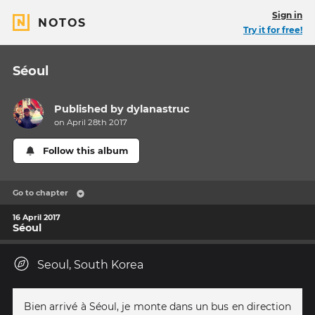
Sign in
NOTOS
Try it for free!
Séoul
Published by
dylanastruc
on April 28th 2017
Follow this album
Go to chapter
16 April 2017
Séoul
Seoul, South Korea
Bien arrivé à Séoul, je monte dans un bus en direction