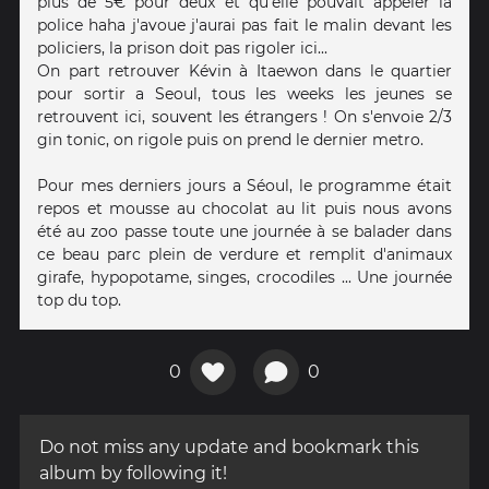
plus de 5€ pour deux et qu'elle pouvait appeler la
police haha j'avoue j'aurai pas fait le malin devant les
policiers, la prison doit pas rigoler ici...
On part retrouver Kévin à Itaewon dans le quartier
pour sortir a Seoul, tous les weeks les jeunes se
retrouvent ici, souvent les étrangers ! On s'envoie 2/3
gin tonic, on rigole puis on prend le dernier metro.
Pour mes derniers jours a Séoul, le programme était
repos et mousse au chocolat au lit puis nous avons
été au zoo passe toute une journée à se balader dans
ce beau parc plein de verdure et remplit d'animaux
girafe, hypopotame, singes, crocodiles ... Une journée
top du top.
0
0
Do not miss any update and bookmark this
album by following it!