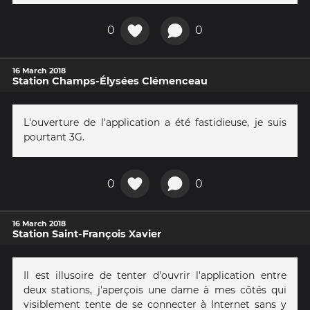
0
0
16 March 2018
Station Champs-Élysées Clémenceau
L'ouverture de l'application a été fastidieuse, je suis
pourtant 3G.
0
0
16 March 2018
Station Saint-François Xavier
Il est illusoire de tenter d'ouvrir l'application entre
deux stations, j'aperçois une dame à mes côtés qui
visiblement tente de se connecter à Internet sans y