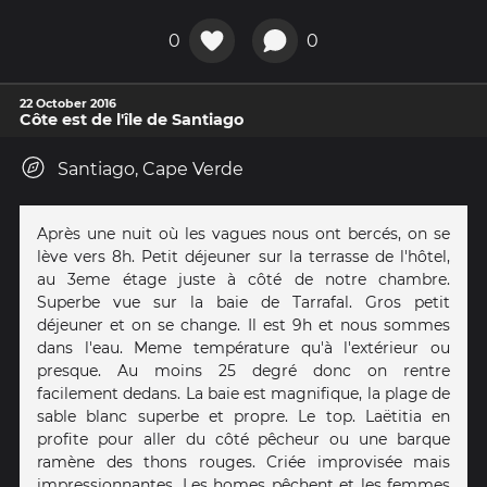
0
0
22 October 2016
Côte est de l'île de Santiago
Santiago, Cape Verde
Après une nuit où les vagues nous ont bercés, on se
lève vers 8h. Petit déjeuner sur la terrasse de l'hôtel,
au 3eme étage juste à côté de notre chambre.
Superbe vue sur la baie de Tarrafal. Gros petit
déjeuner et on se change. Il est 9h et nous sommes
dans l'eau. Meme température qu'à l'extérieur ou
presque. Au moins 25 degré donc on rentre
facilement dedans. La baie est magnifique, la plage de
sable blanc superbe et propre. Le top. Laëtitia en
profite pour aller du côté pêcheur ou une barque
ramène des thons rouges. Criée improvisée mais
impressionnantes. Les homes pêchent et les femmes