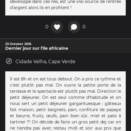
développé dans ces îles, est une vrai source de rentrée
d'argent alors ils en profitent !
0
0
23 October 2016
Dernier jour sur l'île africaine
Cidade Velha, Cape Verde
Il est 8h et on est tous debout. On a pris ce rythme et
c'est plutôt pas mal. On ouvre la petite porte de la
terrasse et le spectacle est plutôt pas mal. Direction le
petit déjeuner. On est seul comme d’habitude et on
nous sert un petit déjeuner gargantuesque : gâteaux
fait maison, petit beignets, pain, confiture de papaye
et beurre, fruits, œufs, pain bien sûr, miel et pate à
tartiner !!! On décide de faire un gros petit dej car on
ne tiendra pas avec restau midi et soir aux prix que