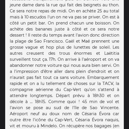
jeune dame dans la rue qui fait des beignets au thon.
Ce sera notre repas de midi. On en achète 25 au total
mais à 10 escudos l'un on ne va pas se priver. On est à
côté un petit bar. On prend chacun une boisson. On
achète des bananes juste à côté et ce sera notre
dessert ! Il reste du temps avant l'avion donc direction
la plage de Sao Francisco. Gaël et Maé prennent une
grosse vague et hop plus de lunettes de soleil. Les
autres creusent des trous énormes et Laëtitia
surveillent tout ça. 17h. On arrive à l'aéroport et on va
abandonner notre voiture qui nous aura bien servi. On
a l'impression d'être aller dans plein d'endroit et on
n'aurait pas fait tout ca sans voiture. Embarquement
rapide et on a lu tellement de choses sur la TACV, la
compagnie aérienne du Cap-Vert qu'on s'attend à
attendre longtemps. Départ prévu à 18h30 et on
décole à … 18h15. Comme quoi ! 45 min de vol et
l'avion se pose au sud de l'île de Sao Vincente.
Aéroport neuf au doux nom de Césaria Évora car
outre être l'icône du Cap-Vert, Césaria Évora naquis,
vit et mouru à Mindelo. On récupère nos bagages (en