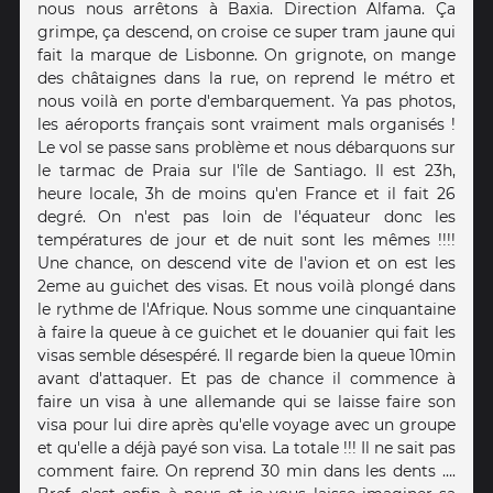
nous nous arrêtons à Baxia. Direction Alfama. Ça
grimpe, ça descend, on croise ce super tram jaune qui
fait la marque de Lisbonne. On grignote, on mange
des châtaignes dans la rue, on reprend le métro et
nous voilà en porte d'embarquement. Ya pas photos,
les aéroports français sont vraiment mals organisés !
Le vol se passe sans problème et nous débarquons sur
le tarmac de Praia sur l'île de Santiago. Il est 23h,
heure locale, 3h de moins qu'en France et il fait 26
degré. On n'est pas loin de l'équateur donc les
températures de jour et de nuit sont les mêmes !!!!
Une chance, on descend vite de l'avion et on est les
2eme au guichet des visas. Et nous voilà plongé dans
le rythme de l'Afrique. Nous somme une cinquantaine
à faire la queue à ce guichet et le douanier qui fait les
visas semble désespéré. Il regarde bien la queue 10min
avant d'attaquer. Et pas de chance il commence à
faire un visa à une allemande qui se laisse faire son
visa pour lui dire après qu'elle voyage avec un groupe
et qu'elle a déjà payé son visa. La totale !!! Il ne sait pas
comment faire. On reprend 30 min dans les dents ….