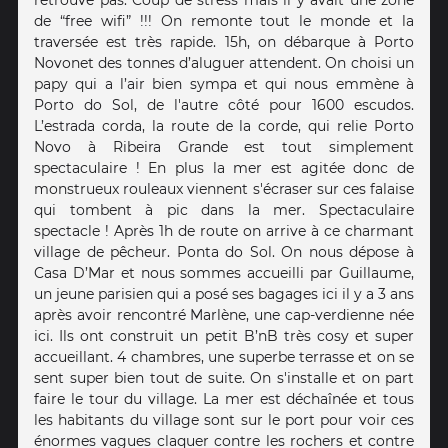
de “free wifi” !!! On remonte tout le monde et la
traversée est très rapide. 15h, on débarque à Porto
Novonet des tonnes d’aluguer attendent. On choisi un
papy qui a l’air bien sympa et qui nous emmène à
Porto do Sol, de l'autre côté pour 1600 escudos.
L’estrada corda, la route de la corde, qui relie Porto
Novo à Ribeira Grande est tout simplement
spectaculaire ! En plus la mer est agitée donc de
monstrueux rouleaux viennent s'écraser sur ces falaise
qui tombent à pic dans la mer. Spectaculaire
spectacle ! Après 1h de route on arrive à ce charmant
village de pêcheur. Ponta do Sol. On nous dépose à
Casa D’Mar et nous sommes accueilli par Guillaume,
un jeune parisien qui a posé ses bagages ici il y a 3 ans
après avoir rencontré Marlène, une cap-verdienne née
ici. Ils ont construit un petit B’nB très cosy et super
accueillant. 4 chambres, une superbe terrasse et on se
sent super bien tout de suite. On s'installe et on part
faire le tour du village. La mer est déchaînée et tous
les habitants du village sont sur le port pour voir ces
énormes vagues claquer contre les rochers et contre