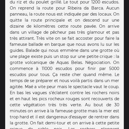
du riz et du poulet grillé. Le tout pour 1200 escudos.
On reprend la route pour Ribeira da Barca. Aucun
panneau, la route nous est indiquée par des locaux. On
quitte la route principale et on descend sur une
dizaine de kilomètres cette route pavée. On arrive
dans un village de pêcheur pas très glamour et pas
très attirant. Très vite on se fait accoster pour faire la
fameuse ballade en barque que nous avons lu sur les
guides. Balade qui nous emmène dans une grotte où
une plage existe puis un stop sur une petite crique : la
grotte volcanique de Aquas Belas. Négociation. On
commence à 11000 escudos pour finir par 5000
escudos pour tous. Ça reste cher quand même. Le
temps de se préparer et nous voilà partis dans un mer
agitée. Maé a vite peur mais le spectacle vaut le coup.
En bas les vagues s’éclatent contre les rochers noirs
et en haut les pics rocheux rouges sont recouverts de
cette végétation très très verte. Au bout de 30
minutes on arrive à la fameuse grotte mais la mer est
trop hard et il est dangereux d'essayer de rentrer dans
la grotte. On fait demi-tour et on arrive à cette petite
crique de sable noir. Les rochers plongent