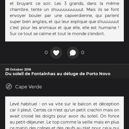
et bruyant ce soir. Les 3 grands, dans la même
chambre, tente un shuuuuuuuuuut. Mais ils se font
envoyer bouler par une capverdienne, qui parlent
super bien anglais, et qui leur explique que shuuuuuut
c'est pour les animaux et que elle, elle est humaine !
Sur ce tout se calme et tout le monde s'endort.
0
0
28 October 2016
Du soleil de Fontainhas au déluge de Porto Novo
Cape Verde
Levé habituel : on va vite sur le balcon et déception
car il pleut. Certes ce n'est qu'un petit crachin mais on
avait croisé les doigts pour avoir du soleil. On fonce
au petit-déjeuner. Le top comme la veille mais en plus
ce matin des crêpes et des œufs au plat pour ceux qui