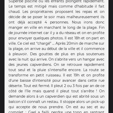
Superbe piscine où les enfants plongent rapidement.
Le temps est mitigé mais comme d'habitude il fait
chaud. Les propriétaires proposent les repas et on
décide de se poser le soir mais malheureusement ils
ont déjà accepté 4 personnes. Nous irons donc
manger en ville en marchant le long de la plage. Fin
de journée internet car il y a du réseau et on en profite
pour envoyer quelques photos. Il est 18h et on part en
ville. Ce ciel est “chargé” … Après 20min de marche sur
la plage, on arrive au début de la ville et il commence
à pleuvoir. Des gouttes de plus en plus soutenues
avec la nuit qui arrive. On s'abrite vers un hangar avec
des jeunes capverdiens. On se retrouve rapidement
tout seul et la pluie s'intensifie encore. La route se
transforme en petit ruisseau. Il est 19h et on profite
d'une baisse d'intensité pour avancer dans cette rue
déserte. Tout est fermé. Il pleut 2 ou 3 fois par an de ce
côté de l'île mais quand il pleut tout s'arrête ! On
demande alors à un capverdien qui est abrité sous un
balcon s'il connaît un restau. Il stoppe alors un pick-up
qui accepte de nous prendre. On est au sec et au
complet : Gael a failli perdre une tong en rentrant