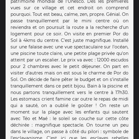
patrimoine mondial de l’Unesco. Dès les premières
vues sur ce village et cet endroit on comprend
pourquoi. Tout est beau, calme, zen, propre. Génial. On
passe tranquillement par le mini centre où on
reviendra et on poursuit la route a la recherche d'un
logement pour ce soir. On visite en premier Por do
Sol à 4kms du centre. C'est juste magnifique. Installé
sur une falaise avec une vue spectaculaire sur l'océan,
une piscine toute claire, une petite plage privée qu'on
atteint par un escalier. Le prix va avec : 12000 escudos
pour 2 chambres avec le petit déjeuner. On part en
visiter d'autres mais on est sous le charme de Por do
Sol. On décide de faire pêter le budget et on s'installe
tranquillement dans ce petit bijou. Bain à la piscine et
nous partons tranquillement vers le centre à 17h30.
Les estomacs crient famine car outre le repas de midi
qui a sauté, on a oublié le goûter ! On reste un
moment sur la plage avec les enfants qui sautent
avec Téo et Maé : le soleil se couche sur cette côte
déchirée : magnifique spectacle. On tourne un peu
dans le village, on passe à côté du pilori : symbole de
l'esclavagisme. C'est ici que les esclaves rebelles