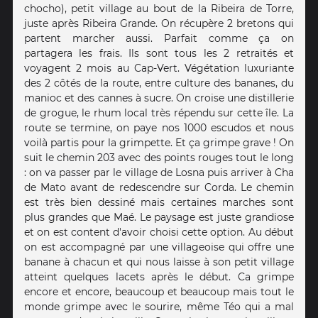
chocho), petit village au bout de la Ribeira de Torre,
juste après Ribeira Grande. On récupère 2 bretons qui
partent marcher aussi. Parfait comme ça on
partagera les frais. Ils sont tous les 2 retraités et
voyagent 2 mois au Cap-Vert. Végétation luxuriante
des 2 côtés de la route, entre culture des bananes, du
manioc et des cannes à sucre. On croise une distillerie
de grogue, le rhum local très répendu sur cette île. La
route se termine, on paye nos 1000 escudos et nous
voilà partis pour la grimpette. Et ça grimpe grave ! On
suit le chemin 203 avec des points rouges tout le long
: on va passer par le village de Losna puis arriver à Cha
de Mato avant de redescendre sur Corda. Le chemin
est très bien dessiné mais certaines marches sont
plus grandes que Maé. Le paysage est juste grandiose
et on est content d'avoir choisi cette option. Au début
on est accompagné par une villageoise qui offre une
banane à chacun et qui nous laisse à son petit village
atteint quelques lacets après le début. Ca grimpe
encore et encore, beaucoup et beaucoup mais tout le
monde grimpe avec le sourire, même Téo qui a mal