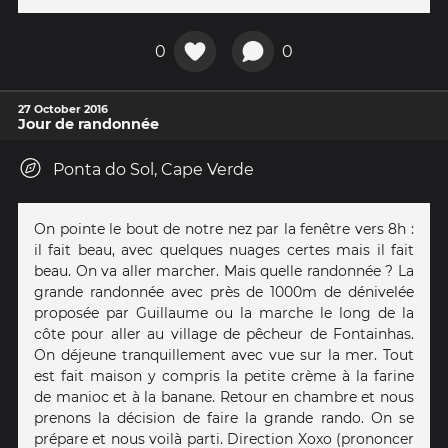
0
0
27 October 2016
Jour de randonnée
Ponta do Sol, Cape Verde
On pointe le bout de notre nez par la fenêtre vers 8h :
il fait beau, avec quelques nuages certes mais il fait
beau. On va aller marcher. Mais quelle randonnée ? La
grande randonnée avec près de 1000m de dénivelée
proposée par Guillaume ou la marche le long de la
côte pour aller au village de pêcheur de Fontainhas.
On déjeune tranquillement avec vue sur la mer. Tout
est fait maison y compris la petite crème à la farine
de manioc et à la banane. Retour en chambre et nous
prenons la décision de faire la grande rando. On se
prépare et nous voilà parti. Direction Xoxo (prononcer