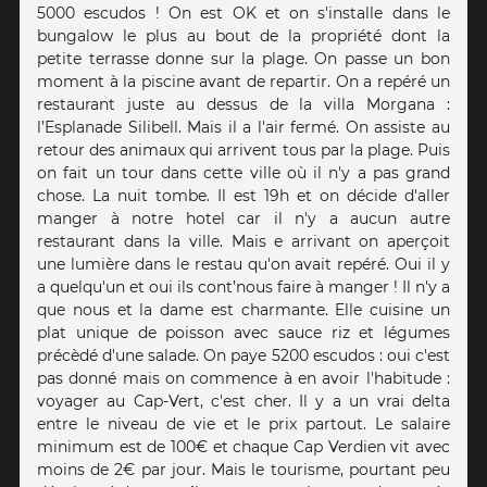
5000 escudos ! On est OK et on s'installe dans le
bungalow le plus au bout de la propriété dont la
petite terrasse donne sur la plage. On passe un bon
moment à la piscine avant de repartir. On a repéré un
restaurant juste au dessus de la villa Morgana :
l’Esplanade Silibell. Mais il a l'air fermé. On assiste au
retour des animaux qui arrivent tous par la plage. Puis
on fait un tour dans cette ville où il n'y a pas grand
chose. La nuit tombe. Il est 19h et on décide d'aller
manger à notre hotel car il n'y a aucun autre
restaurant dans la ville. Mais e arrivant on aperçoit
une lumière dans le restau qu'on avait repéré. Oui il y
a quelqu'un et oui ils cont’nous faire à manger ! Il n'y a
que nous et la dame est charmante. Elle cuisine un
plat unique de poisson avec sauce riz et légumes
précèdé d'une salade. On paye 5200 escudos : oui c'est
pas donné mais on commence à en avoir l'habitude :
voyager au Cap-Vert, c'est cher. Il y a un vrai delta
entre le niveau de vie et le prix partout. Le salaire
minimum est de 100€ et chaque Cap Verdien vit avec
moins de 2€ par jour. Mais le tourisme, pourtant peu