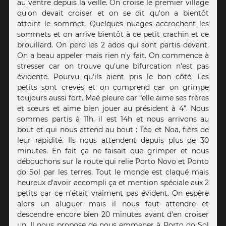
au ventre depuis la veille. On croise le premier village
qu'on devait croiser et on se dit qu'on a bientôt
atteint le sommet. Quelques nuages accrochent les
sommets et on arrive bientôt à ce petit crachin et ce
brouillard. On perd les 2 ados qui sont partis devant.
On a beau appeler mais rien n'y fait. On commence à
stresser car on trouve qu'une bifurcation n'est pas
évidente. Pourvu qu'ils aient pris le bon côté. Les
petits sont crevés et on comprend car on grimpe
toujours aussi fort. Maé pleure car “elle aime ses frères
et sœurs et aime bien jouer au président à 4”. Nous
sommes partis à 11h, il est 14h et nous arrivons au
bout et qui nous attend au bout : Téo et Noa, fièrs de
leur rapidité. Ils nous attendent depuis plus de 30
minutes. En fait ça ne faisait que grimper et nous
débouchons sur la route qui relie Porto Novo et Ponto
do Sol par les terres. Tout le monde est claqué mais
heureux d'avoir accompli ça et mention spéciale aux 2
petits car ce n'était vraiment pas évident. On espère
alors un aluguer mais il nous faut attendre et
descendre encore bien 20 minutes avant d'en croiser
un. Il nous propose de nous emmener à Porto do Sol