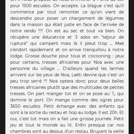
pour 1500 escudos. On accepte. La blague c'est qu'il
commence par tout remonter ce qu'on vient de
descendre pour poser un chargement de légumes
dans la maison qui était juste en face de l'arrivée de
notre rando !!!! On est au sec et tout va bien. On
récupère une éducatrice et 3 ados en “séjour de
rupture” qui campent mais là il pleut trop … Maé
s'endort rapidement et on arrive tranquillou à notre
lodge. Grosse douche pour tous et cocooning : jeux
pour certains, tresses africaines pour Noa avec une
personne du village … D'ailleurs quand les larmes
arrivent sur les yeux de Noa, Laëti devine que c'est un
peu trop serré !!! Noa optera donc pour deux belles
tresses africaines plutôt que des multitudes de petites
tresses. On part manger tot et on se pose au ?,, qui
domine le port. On mange comme des ogres pour
3650 escudos. Petit échange avec des enfants qui
sont à la sortie du restau et hop au lodge. Il est 20h. Et
oui, c'est tot mais on a fait une grosse journée. Petit
jeu et tout le monde au lit. Enfin presque car nos
chambres sont au dessus d'un restau. Bruyant la veille