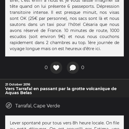
Bref, c'est enfin à nous et je vous laisse imaginer sa
tête quand on lui présente 6 passeports. Dépression
transitoire intense. Il est presque minuit, nos visas
sont OK (25€ par personne), nos sacs sont là et nous
sautons dans un taxi pour l'hôtel Césaria que nous
avons réservé de France. 10 minutes de route, 1000
escudos (soit environ 9€) et nous nous couchons
rapidement dans 2 chambres au top. 1ère journée de
voyage longue mais on est heureux d'être ici.
0
0
21 October 2016
Vers Tarrafal en passant par la grotte volcanique de
Aquas Belas
Tarrafal, Cape Verde
Lever spontané pour tous vers 8h heure locale. On file
au petit déjeuner. On est accueilli par Fatima, une