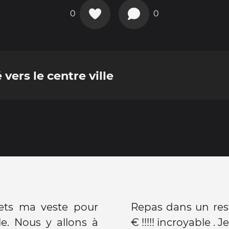
0
0
 vers le centre ville
mets ma veste pour
Repas dans un res
lle. Nous y allons à
€ !!!!! incroyable . 