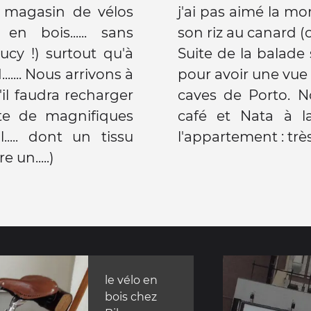
 magasin de vélos
j'ai pas aimé la mo
n bois...... sans
son riz au canard (
Lucy !) surtout qu'à
Suite de la balade
.... Nous arrivons à
pour avoir une vue 
il faudra recharger
caves de Porto. N
café et Nata à l
..... dont un tissu
l'appartement : trè
 un.....)
le vélo en
bois chez