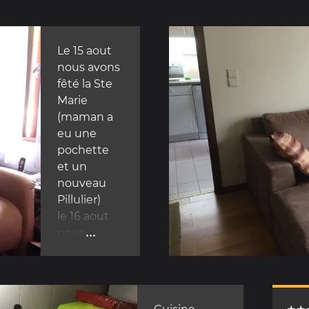
Le 15 aout
nous avons
fêté la Ste
Marie
(maman a
eu une
pochette
et un
nouveau
Pillulier)
le 16 aout
...
nous
prenions la
route,
direction
Porto