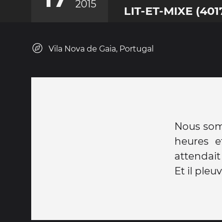
2015
LIT-ET-MIXE (40
Vila Nova de Gaia, Portugal
Nous somm
heures e
attendait
Et il pleuvai