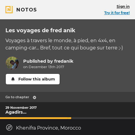
Sign in
NOTOS
Try it for free!
Les voyages de fred anik
Voyages à travers le monde, à pied, en 4x4, en
camping-car... Bref, tout ce qui bouge sur terre ;-)
Published by
fredanik
on December 13th 2017
Follow this album
Go to chapter
29 November 2017
Agadirs...
Khenifra Province, Morocco