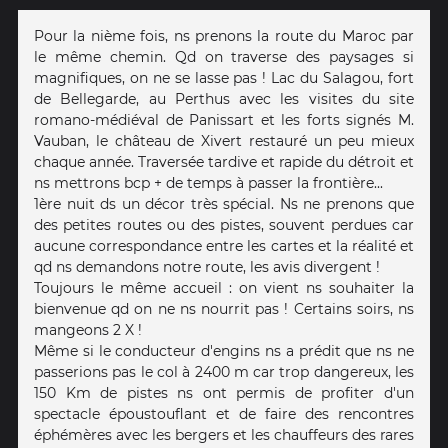
Pour la nième fois, ns prenons la route du Maroc par
le même chemin. Qd on traverse des paysages si
magnifiques, on ne se lasse pas ! Lac du Salagou, fort
de Bellegarde, au Perthus avec les visites du site
romano-médiéval de Panissart et les forts signés M.
Vauban, le château de Xivert restauré un peu mieux
chaque année. Traversée tardive et rapide du détroit et
ns mettrons bcp + de temps à passer la frontière...
1ère nuit ds un décor très spécial. Ns ne prenons que
des petites routes ou des pistes, souvent perdues car
aucune correspondance entre les cartes et la réalité et
qd ns demandons notre route, les avis divergent !
Toujours le même accueil : on vient ns souhaiter la
bienvenue qd on ne ns nourrit pas ! Certains soirs, ns
mangeons 2 X !
Même si le conducteur d'engins ns a prédit que ns ne
passerions pas le col à 2400 m car trop dangereux, les
150 Km de pistes ns ont permis de profiter d'un
spectacle époustouflant et de faire des rencontres
éphémères avec les bergers et les chauffeurs des rares