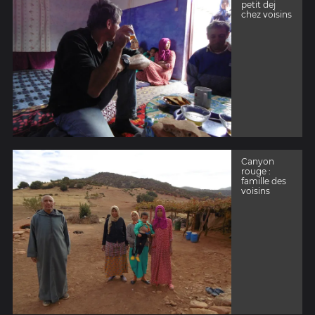
petit dej
chez voisins
Canyon
rouge :
famille des
voisins