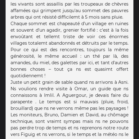
les vivants sont assaillis par les troupeaux de chèvres
affamées qui grimpent jusqu'au sommet des pauvres
arbres qui ont résisté difficilemt à 5 mois sans pluie.
Chaque sommet est chapeauté d'un village en ruines
et souvent d'un agadir, grenier fortifié : c'est à la fois
envoûtant et tellemt triste de voir ces énormes
villages totalemt abandonnés et détruits par le temps.
Pour ce qui est des rencontres, toujours la même
générosité, le même accueil : un thé par là, des
amandes, du miel, des galettes par ici, et tant d'autres
bonnes choses – tout ça ns est quasimt offert
quotidiennemt !
Juste un petit grain de sable quand ns arrivons à Asni.
Ns voulions rendre visite à Omar, un guide que ns
connaissons à Imlil. A Aguergour, je devais faire du
parapente . Le temps est si mauvais (pluie, froid,
brouillard) que ns ne verrons même pas les paysages !
Les moniteurs, Bruno, Damien et David, au chômage
technique, sont vraimt sympas mais ns ne pouvons
pas perdre trop de temps et ns reprenons notre route
vers Figuig et ns verrons, si le temps et la météo ns le