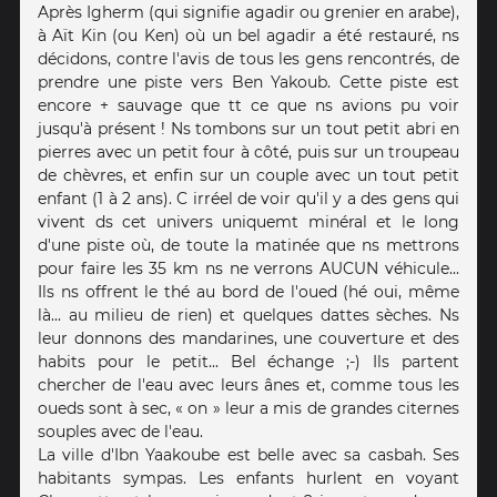
Après Igherm (qui signifie agadir ou grenier en arabe),
à Aït Kin (ou Ken) où un bel agadir a été restauré, ns
décidons, contre l'avis de tous les gens rencontrés, de
prendre une piste vers Ben Yakoub. Cette piste est
encore + sauvage que tt ce que ns avions pu voir
jusqu'à présent ! Ns tombons sur un tout petit abri en
pierres avec un petit four à côté, puis sur un troupeau
de chèvres, et enfin sur un couple avec un tout petit
enfant (1 à 2 ans). C irréel de voir qu'il y a des gens qui
vivent ds cet univers uniquemt minéral et le long
d'une piste où, de toute la matinée que ns mettrons
pour faire les 35 km ns ne verrons AUCUN véhicule...
Ils ns offrent le thé au bord de l'oued (hé oui, même
là... au milieu de rien) et quelques dattes sèches. Ns
leur donnons des mandarines, une couverture et des
habits pour le petit... Bel échange ;-) Ils partent
chercher de l'eau avec leurs ânes et, comme tous les
oueds sont à sec, « on » leur a mis de grandes citernes
souples avec de l'eau.
La ville d'Ibn Yaakoube est belle avec sa casbah. Ses
habitants sympas. Les enfants hurlent en voyant