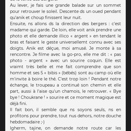
Au lever, je fais une grande balade sur un sommet
pour retrouver le soleil. Descente ds un oued pendant
qu'anik et choup finissent leur nuit.
Ensuite, ns allons ds la direction des bergers : c'est
madame qui garde. De loin, elle voit anik prendre une
photo et elle demande illico « argent » en tendant le
bras et faisant le geste universellemt connu avec ses
doigts. Anik est déçue, moi amusé. Je monte à sa
rencontre. Je filme avec la go-pro, elle me dit : « pas
photo - argent » avec un sourire coquin. Elle est
vraimt très belle et me fait comprendre que son
homme et ses 5 « bibis » (bébés) sont au camp où elle
m'invite à boire le thé. C'est trop loin ! Pendant notre
échange, le troupeau a continué son chemin et elle
part, aussi à l'aise qu'un chamois, le retrouver. « Bye
bye ! Choukrane ! » sourire et ce moment magique est
déjà fini.
Il fait bon, il semble que ns soyons seuls, ns en
profitons pour prendre, tout nus dehors, notre douche
hebdomadaire ;-)
Igherm, tajine, on demande notre route car les