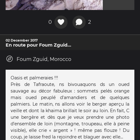
0
2
02 December 2017
En route pour Foum Zguid...
Foum Zguid, Morocco
Oasis et palmeraies !!!
Près de Tafraoute, ns bivouaquons ds un oued
sauvage au décor fabuleux : sommets pelés orange
mais oued peuplé d'amandiers et de quelques
palmiers. Le matin, ns allons voir le berger aperçu la
veille et dont la khaima brillait le soir au loin. En fait, C
une bergère et dès que je veux prendre une photo
d'ensemble de loin (montagne, troupeau, elle à peine
visible), elle crie « argent » ! même pas flouze ! Du
coup, je laisse fred la rejoindre et blaguer avec elle...