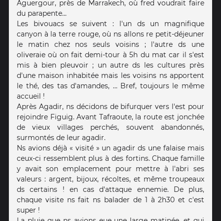
Aguergour, près de Marrakech, où fred voudrait faire
du parapente...
Les bivouacs se suivent : l'un ds un magnifique
canyon à la terre rouge, où ns allons re petit-déjeuner
le matin chez nos seuls voisins ; l'autre ds une
oliveraie où on fait demi-tour à 5h du mat car il s'est
mis à bien pleuvoir ; un autre ds les cultures près
d'une maison inhabitée mais les voisins ns apportent
le thé, des tas d'amandes, … Bref, toujours le même
accueil !
Après Agadir, ns décidons de bifurquer vers l'est pour
rejoindre Figuig. Avant Tafraoute, la route est jonchée
de vieux villages perchés, souvent abandonnés,
surmontés de leur agadir.
Ns avions déjà « visité » un agadir ds une falaise mais
ceux-ci ressemblent plus à des fortins. Chaque famille
y avait son emplacement pour mettre à l'abri ses
valeurs : argent, bijoux, récoltes, et même troupeaux
ds certains ! en cas d'attaque ennemie. De plus,
chaque visite ns fait ns balader de 1 à 2h30 et c'est
super !
La pluie que ns avions eue une large matinée, et qui