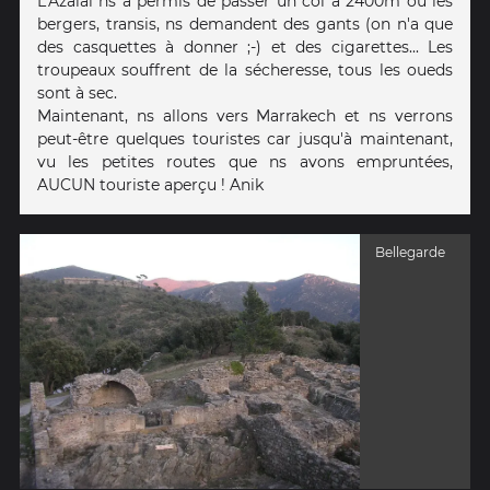
L'Azalaï ns a permis de passer un col à 2400m où les
bergers, transis, ns demandent des gants (on n'a que
des casquettes à donner ;-) et des cigarettes... Les
troupeaux souffrent de la sécheresse, tous les oueds
sont à sec.
Maintenant, ns allons vers Marrakech et ns verrons
peut-être quelques touristes car jusqu'à maintenant,
vu les petites routes que ns avons empruntées,
AUCUN touriste aperçu ! Anik
Bellegarde