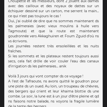
Choupette et les messieurs, dont 2 jouent aux dames
avec des cailloux et des noyaux de dattes sur un
échiquier dessiné sur un carton, me serrent la main...
ce qui n'est pas toujours le cas !
Oui, j'ai oublié de dire que ns sommes maintenant ds
les palmeraies (avec vieux moulins à huile vers
Tagmoute) et que la route est maintenant
goudronnée vers Akkaghuiren et Foum Zguid d'où ns
vs écrivons.
Les journées restent très ensoleillées et les nuits
fraîches.
Si les sommets et les plateaux restent toujours aussi
secs, cela fait drôle de voir couler l'eau des canaux
d'irrigation ds les palmeraies... anik
Voilà 3 jours qui vont compter ds ce voyage !
A l'est de Tafraoute, ns avons quitté le goudron pour
une piste ds un oued. Au loin, un troupeau de chèvres,
des bergers qui crient et leur khaima blottie ds une
combe. Le soir, la lune est à un jour d'être pleine et qd
ns faisons notre balade, ns voyons la fragile lumière
de la tente des bergers.