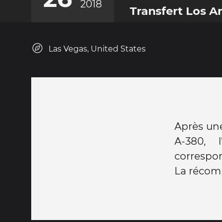
2018
Transfert Los A
Las Vegas, United States
Après une
A-380, 
correspon
La récom