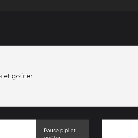
i et goûter
Pause pipi et
goûter