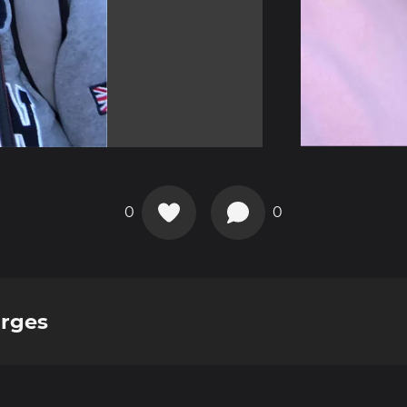
0
0
urges