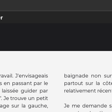
er
avail. J'envisageais
baignade non surveillée comme on en trouve
is en passant par le
partout sur la cô
 laissée guider par
relativement récen
. Je trouve un petit
age sur la gauche,
Je me demande si 