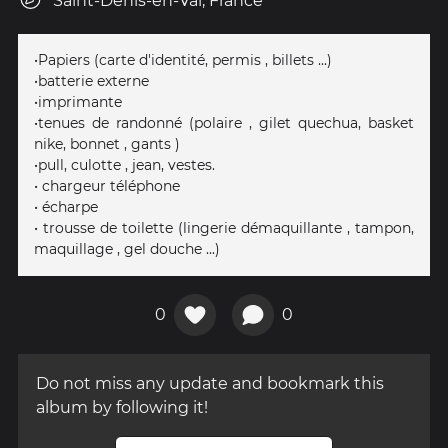
Saint-Denis-en-Val, France
•Papiers (carte d'identité, permis , billets ...)
•batterie externe
•imprimante
•tenues de randonné (polaire , gilet quechua, basket
nike, bonnet , gants )
•pull, culotte , jean, vestes.
• chargeur téléphone
• écharpe
• trousse de toilette (lingerie démaquillante , tampon,
maquillage , gel douche ...)
0
0
Do not miss any update and bookmark this
album by following it!