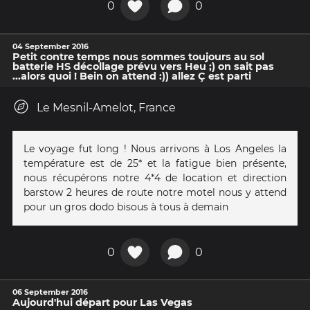
0
0
04 September 2016
Petit contre temps nous sommes toujours au sol
batterie HS décollage prévu vers Heu ;) on sait pas
...alors quoi ! Bein on attend :)) allez Ç est parti
Le Mesnil-Amelot, France
Le voyage fut long ! Nous arrivons à Los Angeles la
température est de 25* et la fatigue bien présente,
nous récupérons notre 4*4 de location et direction
barstow 2 heures de route notre motel nous y attend
pour un gros dodo bisous à tous à demain
0
0
06 September 2016
Aujourd'hui départ pour Las Vegas