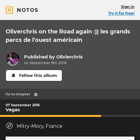
Sign in
NOTOS
Try it for free!
Oliverchris on the Road again :)) les grands
parcs de l'ouest américain
Published by
Olivierchris
on September 8th 2016
Follow this album
Go to chapter
07 September 2016
Vegas
Mitry-Mory, France