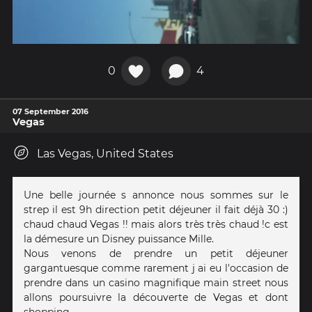
0
4
07 September 2016
Vegas
Las Vegas, United States
Une belle journée s annonce nous sommes sur le
strep il est 9h direction petit déjeuner il fait déjà 30 :)
chaud chaud Vegas !! mais alors très très chaud !c est
la démesure un Disney puissance Mille.
Nous venons de prendre un petit déjeuner
gargantuesque comme rarement j ai eu l'occasion de
prendre dans un casino magnifique main street nous
allons poursuivre la découverte de Vegas et dont