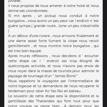
joviales .
il nous propose de nous amener à notre hotel et nous
donne ses coordonnees .
15 mn apres , un pickup nous conduit à notre
bungalow ...nous avons un peu peur car l endroit n 'est
guère sympa ( grande route , zone un peu industrielle
)
A un détour d'une riviere , nous arrivons finalement et
une dame assez forte fumant la clope nous recoit
gentillement , et nous montre notre bungalow , qui
est tres bien équipé.
Apres mures réflexions , nous decidons d ' ecourter
cette étape car l ' endroit est trop éloigné de
quelconques activités, et nous n'avons pas envie de
nous noyer dans la masse de touriste pour admirer le
paysage de tournage d'un " James Bond " .
Nous rappelons le voyagiste par l'intermediaire de
notre logeuse et lui demandons de nous recuperer le
lendemain pour ralier Ko Yao Noi en bateau .
Le souvenir de cette étape sera la disponibilité et la
gentillesse des Thailandais qui font tout pour que
notre voyage se passe bien ...A demain pour les