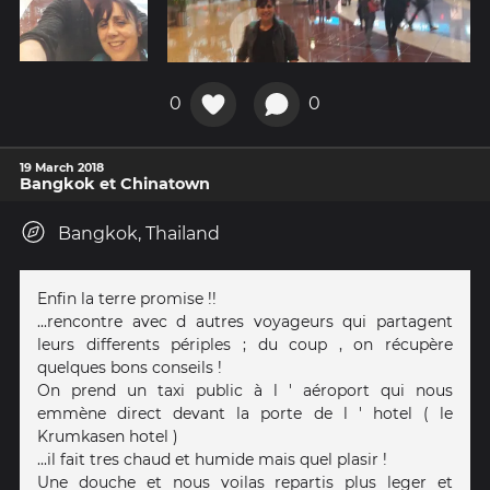
0
0
19 March 2018
Bangkok et Chinatown
Bangkok, Thailand
Enfin la terre promise !!
...rencontre avec d autres voyageurs qui partagent
leurs differents périples ; du coup , on récupère
quelques bons conseils !
On prend un taxi public à l ' aéroport qui nous
emmène direct devant la porte de l ' hotel ( le
Krumkasen hotel )
...il fait tres chaud et humide mais quel plasir !
Une douche et nous voilas repartis plus leger et