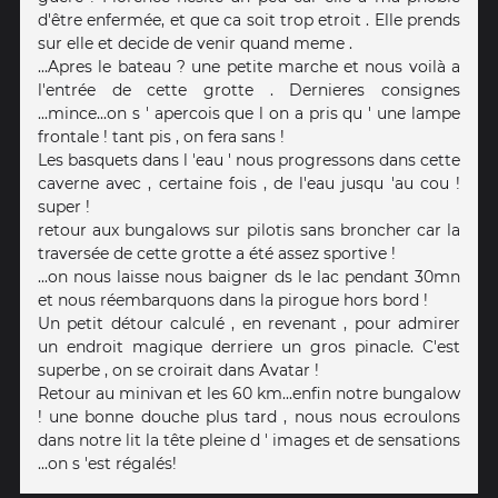
d'être enfermée, et que ca soit trop etroit . Elle prends
sur elle et decide de venir quand meme .
...Apres le bateau ? une petite marche et nous voilà a
l'entrée de cette grotte . Dernieres consignes
...mince...on s ' apercois que l on a pris qu ' une lampe
frontale ! tant pis , on fera sans !
Les basquets dans l 'eau ' nous progressons dans cette
caverne avec , certaine fois , de l'eau jusqu 'au cou !
super !
retour aux bungalows sur pilotis sans broncher car la
traversée de cette grotte a été assez sportive !
...on nous laisse nous baigner ds le lac pendant 30mn
et nous réembarquons dans la pirogue hors bord !
Un petit détour calculé , en revenant , pour admirer
un endroit magique derriere un gros pinacle. C'est
superbe , on se croirait dans Avatar !
Retour au minivan et les 60 km...enfin notre bungalow
! une bonne douche plus tard , nous nous ecroulons
dans notre lit la tête pleine d ' images et de sensations
...on s 'est régalés!