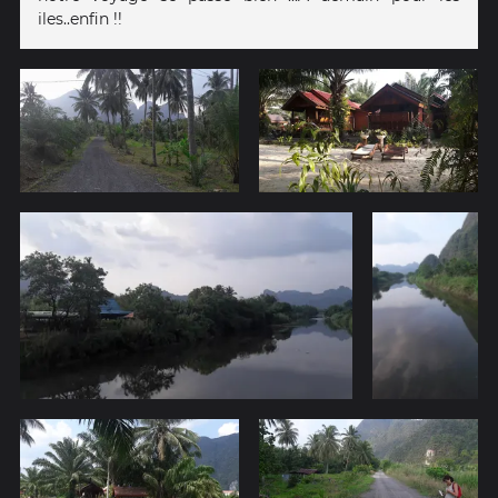
iles..enfin !!