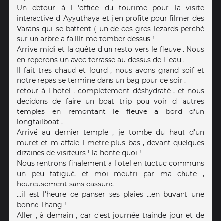
Un detour à l 'office du tourime pour la visite
interactive d 'Ayyuthaya et j'en profite pour filmer des
Varans qui se battent ( un de ces gros lezards perché
sur un arbre a faillit me tomber dessus !
Arrive midi et la quête d'un resto vers le fleuve . Nous
en reperons un avec terrasse au dessus de l 'eau .
Il fait tres chaud et lourd , nous avons grand soif et
notre repas se termine dans un bag pour ce soir .
retour à l hotel , completement déshydraté , et nous
decidons de faire un boat trip pou voir d 'autres
temples en remontant le fleuve a bord d'un
longtailboat .
Arrivé au dernier temple , je tombe du haut d'un
muret et m affale 1 metre plus bas , devant quelques
dizaines de visiteurs ! la honte quoi !
Nous rentrons finalement a l'otel en tuctuc communs
un peu fatigué, et moi meutri par ma chute ,
heureusement sans cassure.
...il est l'heure de panser ses plaies ...en buvant une
bonne Thang !
Aller , à demain , car c'est journée trainde jour et de