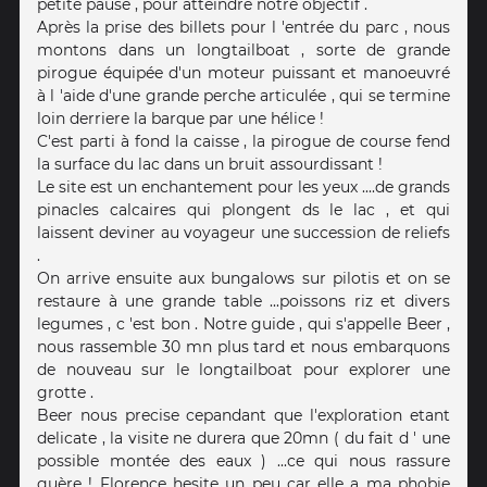
petite pause , pour atteindre notre objectif .
Après la prise des billets pour l 'entrée du parc , nous
montons dans un longtailboat , sorte de grande
pirogue équipée d'un moteur puissant et manoeuvré
à l 'aide d'une grande perche articulée , qui se termine
loin derriere la barque par une hélice !
C'est parti à fond la caisse , la pirogue de course fend
la surface du lac dans un bruit assourdissant !
Le site est un enchantement pour les yeux ....de grands
pinacles calcaires qui plongent ds le lac , et qui
laissent deviner au voyageur une succession de reliefs
.
On arrive ensuite aux bungalows sur pilotis et on se
restaure à une grande table ...poissons riz et divers
legumes , c 'est bon . Notre guide , qui s'appelle Beer ,
nous rassemble 30 mn plus tard et nous embarquons
de nouveau sur le longtailboat pour explorer une
grotte .
Beer nous precise cepandant que l'exploration etant
delicate , la visite ne durera que 20mn ( du fait d ' une
possible montée des eaux ) ...ce qui nous rassure
guère ! Florence hesite un peu car elle a ma phobie