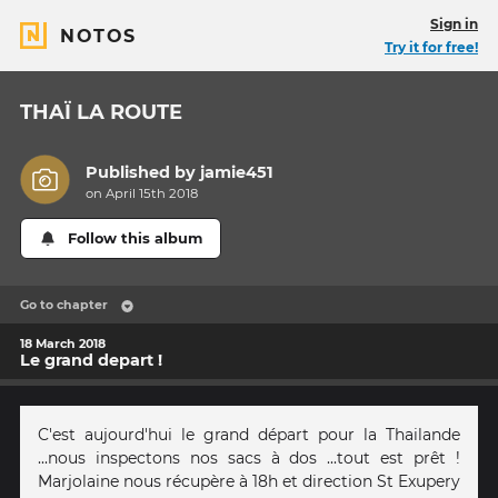
Sign in
NOTOS
Try it for free!
THAÏ LA ROUTE
Published by
jamie451
on April 15th 2018
Follow this album
Go to chapter
18 March 2018
Le grand depart !
C'est aujourd'hui le grand départ pour la Thailande
...nous inspectons nos sacs à dos ...tout est prêt !
Marjolaine nous récupère à 18h et direction St Exupery