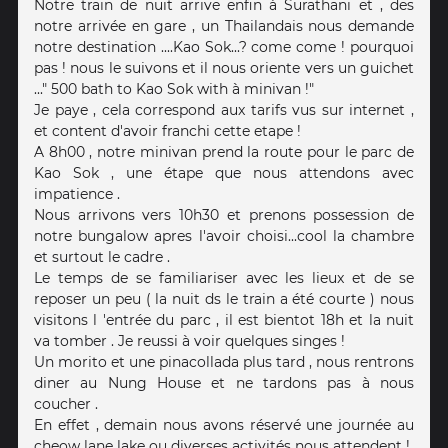
Notre train de nuit arrive enfin à Surathani et , des
notre arrivée en gare , un Thailandais nous demande
notre destination ....Kao Sok...? come come ! pourquoi
pas ! nous le suivons et il nous oriente vers un guichet
..." 500 bath to Kao Sok with à minivan !"
Je paye , cela correspond aux tarifs vus sur internet ,
et content d'avoir franchi cette etape !
A 8h00 , notre minivan prend la route pour le parc de
Kao Sok , une étape que nous attendons avec
impatience .
Nous arrivons vers 10h30 et prenons possession de
notre bungalow apres l'avoir choisi...cool la chambre
et surtout le cadre .
Le temps de se familiariser avec les lieux et de se
reposer un peu ( la nuit ds le train a été courte ) nous
visitons l 'entrée du parc , il est bientot 18h et la nuit
va tomber . Je reussi à voir quelques singes !
Un morito et une pinacollada plus tard , nous rentrons
diner au Nung House et ne tardons pas à nous
coucher .
En effet , demain nous avons réservé une journée au
cheow lane lake ou diverses activités nous attendent !