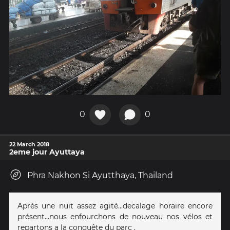
0
0
22 March 2018
2eme jour Ayuttaya
Phra Nakhon Si Ayutthaya, Thailand
Après une nuit assez agité...decalage horaire encore
présent...nous enfourchons de nouveau nos vélos et
repartons a la conquête du parc .