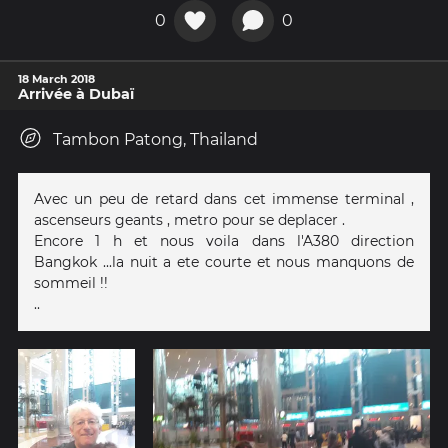
0
0
18 March 2018
Arrivée à Dubaï
Tambon Patong, Thailand
Avec un peu de retard dans cet immense terminal ,
ascenseurs geants , metro pour se deplacer .
Encore 1 h et nous voila dans l'A380 direction
Bangkok ...la nuit a ete courte et nous manquons de
sommeil !!
..