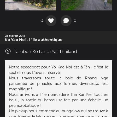
0
0
28 March 2018
Ko Yao Noi , l ' ile authentique
Tambon Ko Lanta Yai, Thailand
Notre speedboat pour Yo Kao Noi est à 13h , c 'est le
seul et nous l 'avons réservé.
Nous traversons toute la baie de Phang Nga
parsemée de pinacles aux formes diverses...c 'est
magnifique !
Nous arrivons à l ' embarcadère Tha Kai Pier tout en
bois , la sortie du bateau se fait par une échelle, un
peu acrobatique !
Un pickup nous emmene au bungalow qui se trouve à
une dizaine de kilometres , la vue est magique : la mer