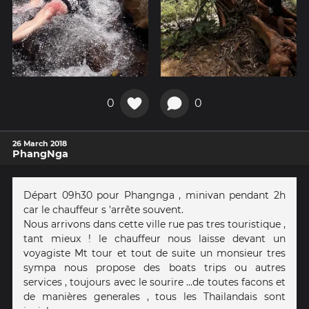
0
0
26 March 2018
PhangNga
Départ 09h30 pour Phangnga , minivan pendant 2h
car le chauffeur s 'arrête souvent.
Nous arrivons dans cette ville rue pas tres touristique ,
tant mieux ! le chauffeur nous laisse devant un
voyagiste Mt tour et tout de suite un monsieur tres
sympa nous propose des boats trips ou autres
services , toujours avec le sourire ...de toutes facons et
de manières generales , tous les Thailandais sont