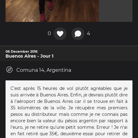
0
4
06 December 2016
Buenos Aires - Jour 1
Comuna 14, Argentina
C'est après 15 heures de vol plutôt agréables que je
suis arrivée à Buenos Aires. Enfin, je devrais plutôt dire
à l'aéroport de Buenos Aires car il se trouve en fait à
35 kilomètres de la ville. Je récupère mes premiers
pesos au distributeur mais comme je ne connais pas
encore bien la valeur du pésos argentin par rapport à
l'euro, je ne retire qu'une petit somme. Erreur ! Je n'ai
en fait retiré que 35€, deuxième essai pour retirer de