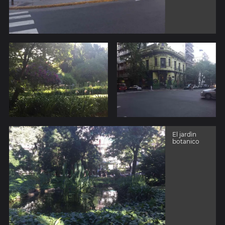
El jardìn
botanico