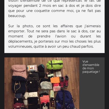
vision d'ensemble de ce que représentait le fait de
voyager pendant 2 mois en sac à dos et je dois dire
que pour une coquette comme moi, ça ne fait pas
beaucoup.
Sur la photo, ce sont les affaires que j'aimerais
emporter. Tout ne sera pas dans le sac à dos, car au
moment de prendre l'avion ou durant les
déplacements, je porterais sur moi les choses les plus
volumineuses, quitte à avoir un peu chaud parfois.
Vue
d'ensemble
de mon
paquetage !