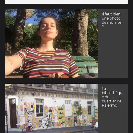
Il faut bien
une photo
de moi non
?
La
bibliothèqu
e du
quartier de
Palermo