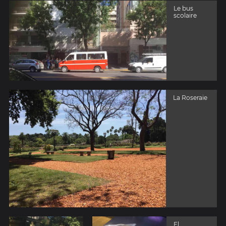
Le bus
scolaire
La Roseraie
El