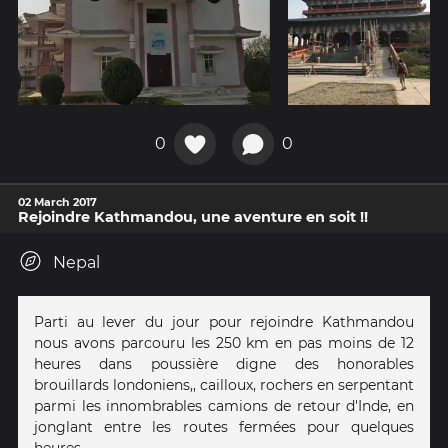
0
0
02 March 2017
Rejoindre Kathmandou, une aventure en soit !!
Nepal
Parti au lever du jour pour rejoindre Kathmandou
nous avons parcouru les 250 km en pas moins de 12
heures dans poussière digne des honorables
brouillards londoniens,, cailloux, rochers en serpentant
parmi les innombrables camions de retour d'Inde, en
jonglant entre les routes fermées pour quelques