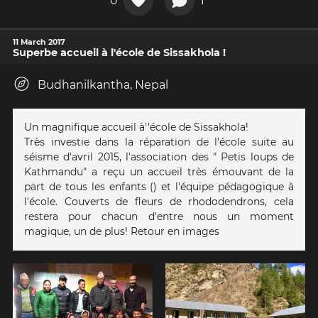
0
1
11 March 2017
Superbe accueil à l'école de Sissakhola !
Budhanilkantha, Nepal
Un magnifique accueil à''école de Sissakhola!
Très investie dans la réparation de l'école suite au
séisme d'avril 2015, l'association des " Petis loups de
Kathmandu" a reçu un accueil très émouvant de la
part de tous les enfants () et l'équipe pédagogique à
l'école. Couverts de fleurs de rhododendrons, cela
restera pour chacun d'entre nous un moment
magique, un de plus! Retour en images