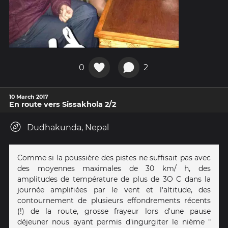
0
2
10 March 2017
En route vers Sissakhola 2/2
Dudhakunda, Nepal
Comme si la poussière des pistes ne suffisait pas avec
des moyennes maximales de 30 km/ h, des
amplitudes de température de plus de 3O C dans la
journée amplifiées par le vent et l'altitude, des
contournement de plusieurs effondrements récents
(!) de la route, grosse frayeur lors d'une pause
déjeuner nous ayant permis d'ingurgiter le nième "