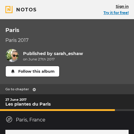
Sign in
NOTOS
Try it for free!
Paris
Paris 2017
Published by
sarah_eshaw
on June 27th 2017
Follow this album
Go to chapter
27 June 2017
Les plantes du Paris
Paris, France