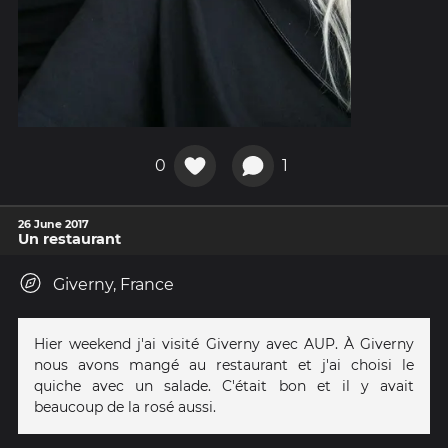
0
1
26 June 2017
Un restaurant
Giverny, France
Hier weekend j'ai visité Giverny avec AUP. À Giverny
nous avons mangé au restaurant et j'ai choisi le
quiche avec un salade. C'était bon et il y avait
beaucoup de la rosé aussi.