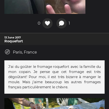
0
1
13 June 2017
Roquefort
Paris, France
J'ai du goûter le fromage roquefort avec la famille du
mon copain. Je pense que cet fromage est très
dégoûtant! Pour moi, il est très bizarre à manger le
moule. Mais j'aime beaucoup les autres fromages
français particulièrement le chèvre.