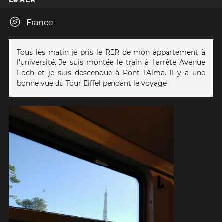
Le RER
France
Tous les matin je pris le RER de mon appartement à
l'université. Je suis montée le train à l'arrête Avenue
Foch et je suis descendue à Pont l'Alma. Il y a une
bonne vue du Tour Eiffel pendant le voyage.