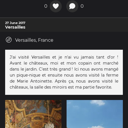
0
0
27 June 2017
Versailles
Versailles, France
J'ai visité Versailles et je n'ai vu jamais tant d'or !
Avant le châteaux, moi et mon copain ont marché
dans le jardin. C'est très grand ! Ici nous avons mangé
un pique-nique et ensuite nous avons visité la ferme
de Marie Antoinette. Après ça, nous avons visité le
châteaux, la salle des miroirs est ma partie favorite.