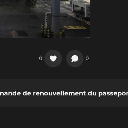
0
0
mande de renouvellement du passepo