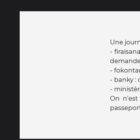
Une journ
- firaisa
demande
- fokontan
- banky :
- ministèr
On n'est
passepor