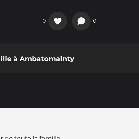
0
0
mille à Ambatomainty
r de toute la famille.