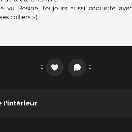
e vu Rosine, toujours aussi coquette ave
es colliers :-)
0
0
 l'intérieur