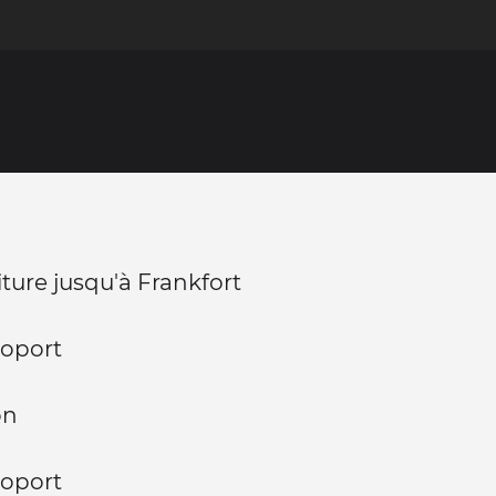
iture jusqu'à Frankfort
roport
on
roport