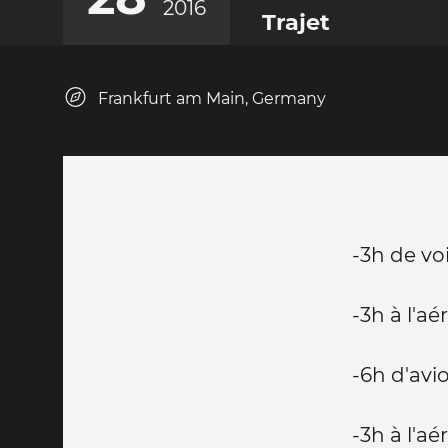
2016
Trajet
Frankfurt am Main, Germany
-3h de vo
-3h à l'aé
-6h d'avi
-3h à l'aé