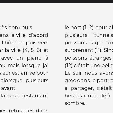
rès bon) puis
le port (1, 2) pour a
ns la ville, d'abord
plusieurs "tunne
 l hôtel et puis vers
poissons nager au 
 la ville (4, 5, 6) et
surprenant (11)! Sin
 avec un piano à
poissons étranges (10) mais aussi des normau
au mais lorsque jai
(12) c'était une belle
ur est arrivé pour
Le soir nous avo
alorsque plusieurs
grec dans le port: p
 avant.
à partager, c'était délicieux! Il fait noir vers 6
ans un restaurant
heures donc déjà a
sombre.
retournés dans