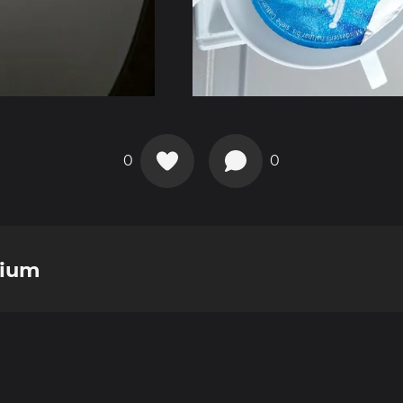
0
0
rium