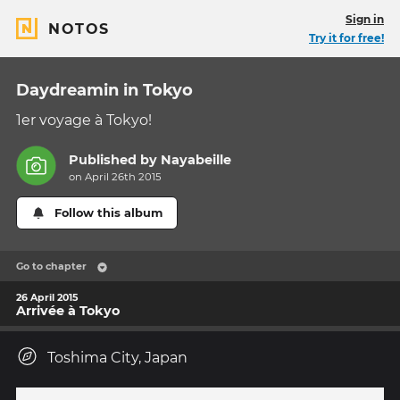
Sign in
NOTOS
Try it for free!
Daydreamin in Tokyo
1er voyage à Tokyo!
Published by
Nayabeille
on April 26th 2015
Follow this album
Go to chapter
26 April 2015
Arrivée à Tokyo
Toshima City, Japan