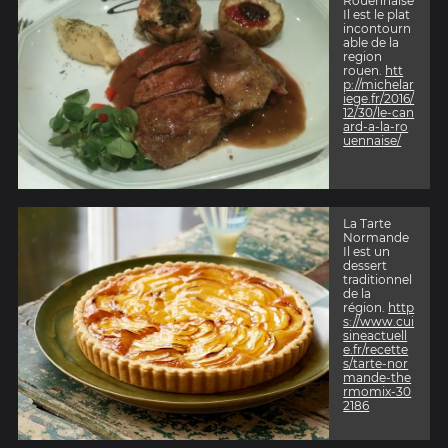
Rouennaise
Il est le plat
incontourn
able de la
region
rouen.
htt
p://michelar
iege.fr/2016/
12/30/le-can
ard-a-la-ro
uennaise/
La Tarte
Normande
Il est un
dessert
traditionnel
de la
région.
http
s://www.cui
sineactuell
e.fr/recette
s/tarte-nor
mande-the
rmomix-30
2186