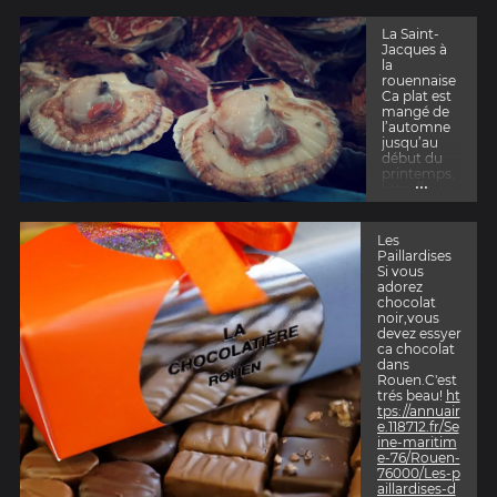
La Saint-
Jacques à
la
rouennaise
Ca plat est
mangé de
l’automne
jusqu’au
début du
printemps.
...
http://ww
w.apsip.co
m/recette-c
oquille-sain
Les
t-jacques-a
Paillardises
u-four/la-re
Si vous
cette-des-c
adorez
oquilles-sai
chocolat
nt-jacques-
noir,vous
la-rouennai
devez essyer
se.html
ca chocolat
dans
Rouen.C'est
trés beau!
ht
tps://annuair
e.118712.fr/Se
ine-maritim
e-76/Rouen-
76000/Les-p
aillardises-d