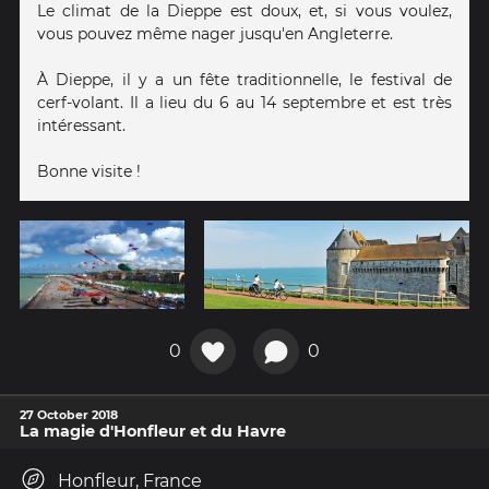
Le climat de la Dieppe est doux, et, si vous voulez,
vous pouvez même nager jusqu'en Angleterre.
À Dieppe, il y a un fête traditionnelle, le festival de
cerf-volant. Il a lieu du 6 au 14 septembre et est très
intéressant.
Bonne visite !
0
0
27 October 2018
La magie d'Honfleur et du Havre
Honfleur, France