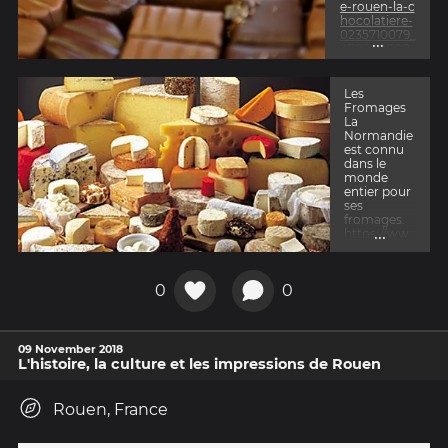
e-rouen-la-c
hocolatiere-
0235710079_
...
2E0060F00
000R70500
T10610S
Les
Fromages
La
Normandie
est connu
dans le
monde
entier pour
ses
fromages.
...
https://ww
w.trnd.co
m/fr/blog/le
s-fromages
0
0
-histoire?pa
ge=1
09 November 2018
L'histoire, la culture et les impressions de Rouen
Rouen, France