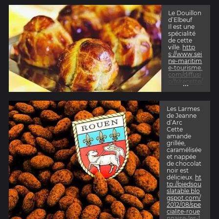
Le Douillon
d’Elbeuf
Il est une
spécialité
de cette
ville.
http
s://www.sei
ne-maritim
e-tourisme.
com/diffusi
o/fr/recette/
...
douillons-d
-elbeuf_TF
ORECETNO
R076V50K
Les Larmes
OKL.php
de Jeanne
d’Arc
Cette
amande
grillée,
caramélisée
et nappée
de chocolat
noir est
délicieux.
ht
tp://piedsou
slatable.blo
gspot.com/
2012/08/spe
cialite-roue
nnaise-les-l