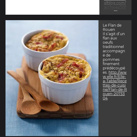
alblog.com/
archives/201
...
5/07/31/3243
0713.html
Le Flan de
Rouen
Il s’agit d’un
flan aux
oeufs
traditionnel
accompagn
é de
pommes
finement
prédécoupé
es.
http://ww
w.elle.fr/Elle-
a-Table/Rece
ttes-de-cuisi
ne/Flan-de-R
ouen-20733
04