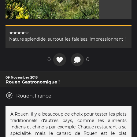
★★★★☆
Nature splendide, surtout les falaises, impressionnant !
0
0
09 November 2018
Rouen Gastronomique !
Rouen, France
À Rouen, il y a beaucoup de choix pour tester les plats
traditionnels d'autres pays, comme les aliments
indiens et chinois par exemple. Chaque restaurant a sa
spécialité, mais le canard de Rouen est le plat