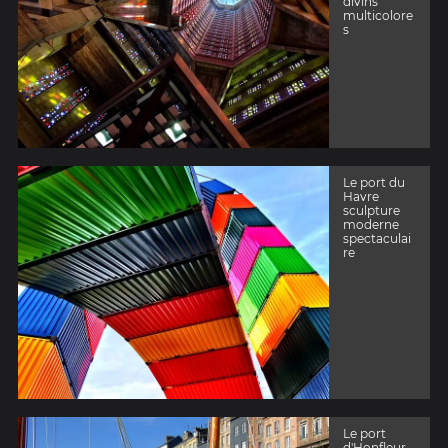
divins
multicolore
s
Le port du
Havre
sculpture
moderne
spectaculai
re
Le port
d'Honfleur