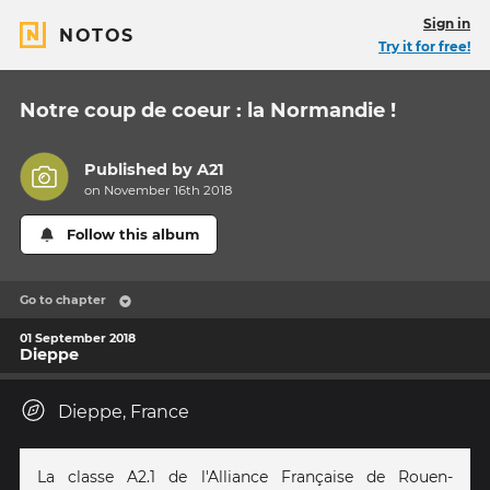
Sign in
NOTOS
Try it for free!
Notre coup de coeur : la Normandie !
Published by
A21
on November 16th 2018
Follow this album
Go to chapter
01 September 2018
Dieppe
Dieppe, France
La classe A2.1 de l'Alliance Française de Rouen-