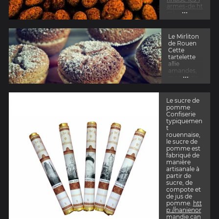
armes-de.ht
...
ml
Le Mirliton
de Rouen
Cette
tartelette
allie
amandes,
...
macarons
et zeste de
fleur
d’oranger.
Le sucre de
https://ww
pomme
w.rouentou
Confiserie
risme.com/
typiquemen
le-mirliton-
t
de-rouen/
rouennaise,
le sucre de
pomme est
fabriqué de
manière
artisanale à
partir de
sucre, de
compote et
de jus de
pomme.
htt
p://nanienor
mandie.can