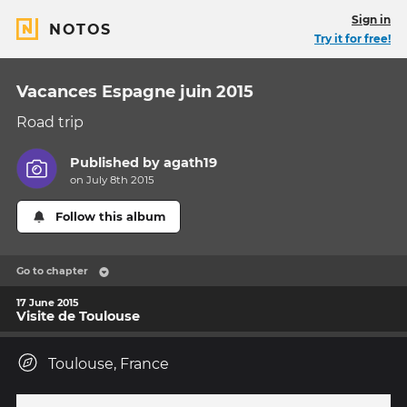
Sign in
NOTOS
Try it for free!
Vacances Espagne juin 2015
Road trip
Published by
agath19
on July 8th 2015
Follow this album
Go to chapter
17 June 2015
Visite de Toulouse
Toulouse, France