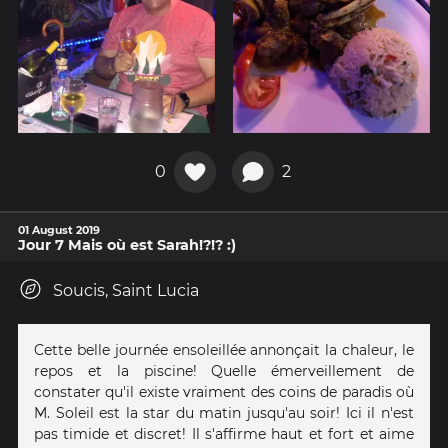
0
2
01 August 2019
Jour 7 Mais où est Sarah!?!? :)
Soucis, Saint Lucia
Cette belle journée ensoleillée annonçait la chaleur, le
repos et la piscine! Quelle émerveillement de
constater qu'il existe vraiment des coins de paradis où
M. Soleil est la star du matin jusqu'au soir! Ici il n'est
pas timide et discret! Il s'affirme haut et fort et aime