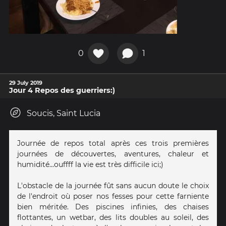
0
1
29 July 2019
Jour 4 Repos des guerriers:)
Soucis, Saint Lucia
Journée de repos total après ces trois premières
journées de découvertes, aventures, chaleur et
humidité...ouffff la vie est très difficile ici;)
L'obstacle de la journée fût sans aucun doute le choix
de l'endroit où poser nos fesses pour cette farniente
bien méritée. Des piscines infinies, des chaises
flottantes, un wetbar, des lits doubles au soleil, des